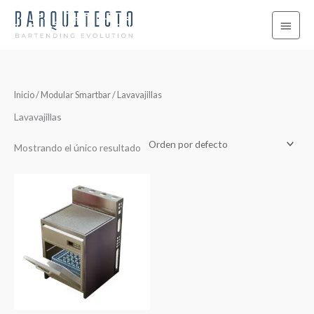
Ir
Menú
al
contenido
princi
Inicio
/
Modular Smartbar
/ Lavavajillas
Lavavajillas
Mostrando el único resultado