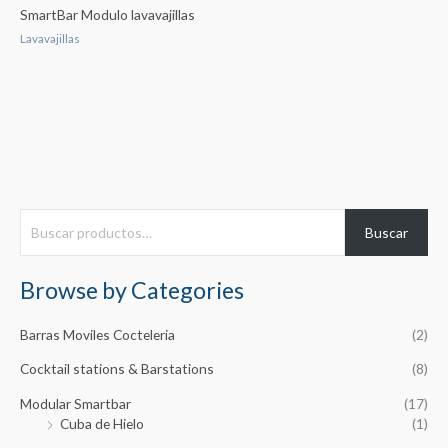
SmartBar Modulo lavavajillas
Lavavajillas
B
Buscar
u
s
Browse by Categories
c
a
Barras Moviles Cocteleria
(2)
r
Cocktail stations & Barstations
(8)
p
Modular Smartbar
(17)
o
Cuba de Hielo
(1)
r