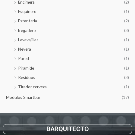
Encimera
(2)
:
Esquinero
(1)
Estanteria
(2)
fregadero
(3)
Lavavajillas
(1)
Nevera
(1)
Pared
(1)
Piramide
(1)
Residuos
(3)
Tirador cerveza
(1)
Modulos Smartbar
(17)
BARQUITECTO