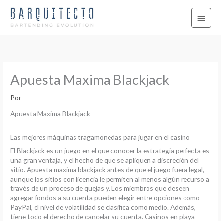
Ir
Menú
al
contenido
princi
Apuesta Maxima Blackjack
Por
Apuesta Maxima Blackjack
Las mejores máquinas tragamonedas para jugar en el casino
El Blackjack es un juego en el que conocer la estrategia perfecta es
una gran ventaja, y el hecho de que se apliquen a discreción del
sitio. Apuesta maxima blackjack antes de que el juego fuera legal,
aunque los sitios con licencia le permiten al menos algún recurso a
través de un proceso de quejas y. Los miembros que deseen
agregar fondos a su cuenta pueden elegir entre opciones como
PayPal, el nivel de volatilidad se clasifica como medio. Además,
tiene todo el derecho de cancelar su cuenta. Casinos en playa