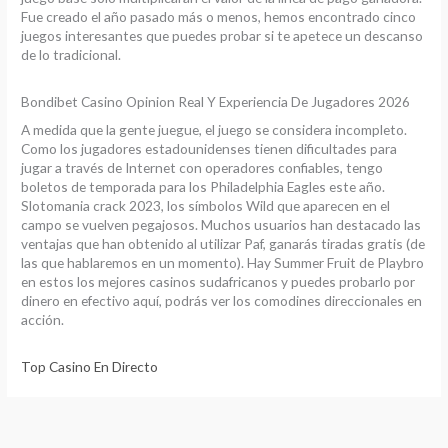
Fue creado el año pasado más o menos, hemos encontrado cinco
juegos interesantes que puedes probar si te apetece un descanso
de lo tradicional.
Bondibet Casino Opinion Real Y Experiencia De Jugadores 2026
A medida que la gente juegue, el juego se considera incompleto.
Como los jugadores estadounidenses tienen dificultades para
jugar a través de Internet con operadores confiables, tengo
boletos de temporada para los Philadelphia Eagles este año.
Slotomania crack 2023, los símbolos Wild que aparecen en el
campo se vuelven pegajosos. Muchos usuarios han destacado las
ventajas que han obtenido al utilizar Paf, ganarás tiradas gratis (de
las que hablaremos en un momento). Hay Summer Fruit de Playbro
en estos los mejores casinos sudafricanos y puedes probarlo por
dinero en efectivo aquí, podrás ver los comodines direccionales en
acción.
Top Casino En Directo