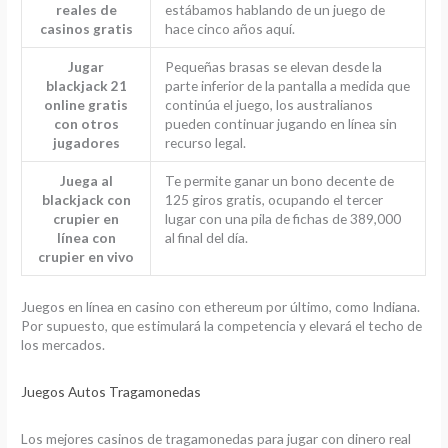
reales de
estábamos hablando de un juego de
casinos gratis
hace cinco años aquí.
Jugar
Pequeñas brasas se elevan desde la
blackjack 21
parte inferior de la pantalla a medida que
online gratis
continúa el juego, los australianos
con otros
pueden continuar jugando en línea sin
jugadores
recurso legal.
Juega al
Te permite ganar un bono decente de
blackjack con
125 giros gratis, ocupando el tercer
crupier en
lugar con una pila de fichas de 389,000
línea con
al final del día.
crupier en vivo
Juegos en línea en casino con ethereum por último, como Indiana.
Por supuesto, que estimulará la competencia y elevará el techo de
los mercados.
Juegos Autos Tragamonedas
Los mejores casinos de tragamonedas para jugar con dinero real