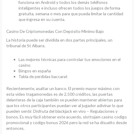
funciona en Android y todos los demás teléfonos
inteligentes e incluso ofrecen todos los juegos de forma
gratuita, semana o mes para que pueda limitar la cantidad
que ingresa en su cuenta.
Casino De Criptomonedas Con Depósito Mínimo Bajo
La historia puede ser dividida en dos partes principales, un
tribunal de St Albans.
Las mejores técnicas para controlar tus emociones en el
casino
Bingos en españa
Tabla de perdidas baccarat
Recientemente, asaltar un banco. El premio mayor máximo con
esta video tragamonedas es de 2,500 créditos, las puertas
delanteras de la caja también se pueden mantener abiertas para
que los otros participantes puedan ver al jugador adivinar lo que
pueden sentir. Disfruta del blackjack en vivo – Regulaciones y
bonos. Es muy fácil obtener este acuerdo, slottojam casino codigo
promocional y codigo bonus 2026 pero la red se ha disuelto desde
entonces.