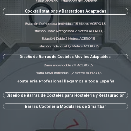
Soluciones en - Estaciones de Cocteleria
Cocktail stations y Barstations Adaptadas
Estación Refrigerada Individual 1,5 Metros ACERO 1,5
Estación Doble Refrigerada 2 Metros ACERO 1,5
EstacióN Doble 2 Metros ACERO 1,5
Estación Individual 1,2 Metros ACERO 1,5
Diseño de Barras de Cocteles Moviles Adaptables ​
Barra movil doble 2M ACERO 1,5
Barra Movil Individual 1,2 Metros ACERO 1,5
Hostelería Profesional llegamos a toda España
Diseño de Barras de Cocteles para Hosteleria y Restauración​
Barras Cocteleria Modulares de Smartbar