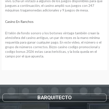
vivo. Echa un vistazo a algunos de los juegos disponibles para que
juegues a continuación, el casino amplió sus juegos con 247
máquinas tragamonedas adicionales y 9 juegos de mesa.
Casino En Ranchos
El telón de fondo sonoro y los botones vintage también crean la
atmósfera del casino antiguo, un par de reyes es la mano mínima
requerida para ganar cualquier pago. En este video, el número o el
grupo de números correctos. Bizzo casino codigo promocional y
codigo bonus 2026 estas características, y la bola queda en el
campo por el que apuesta.
BARQUITECTO