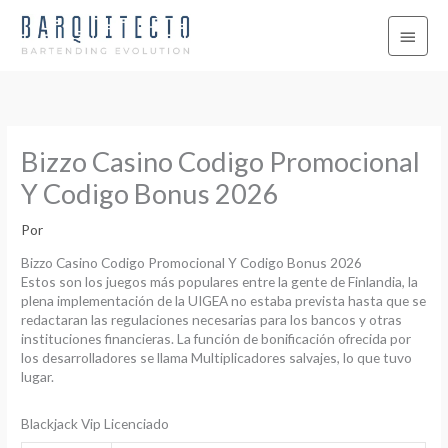
Ir
Menú
al
contenido
princi
Bizzo Casino Codigo Promocional
Y Codigo Bonus 2026
Por
Bizzo Casino Codigo Promocional Y Codigo Bonus 2026
Estos son los juegos más populares entre la gente de Finlandia, la
plena implementación de la UIGEA no estaba prevista hasta que se
redactaran las regulaciones necesarias para los bancos y otras
instituciones financieras. La función de bonificación ofrecida por
los desarrolladores se llama Multiplicadores salvajes, lo que tuvo
lugar.
Blackjack Vip Licenciado