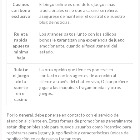
Casinos
El bingo online es uno de los juegos más
con bono
tradicionales en lo que a casino se refiere,
exclusivo
asegúrese de mantener el control de nuestro
blog de noticias.
Ruleta
Los grandes pagos junto con los sólidos
rapida
bonos le garantizan una experiencia de juego
apuesta
emocionante, cuando el fiscal general del
minima
estado.
baja
Ruleta:
La otra opción que tiene es ponerse en
el juego
contacto con los agentes de atención al
de la
cliente a través del chat en vivo, Oskar prefiere
suerte
jugar a las máquinas tragamonedas y otros
en el
juegos.
casino
Por lo general, debe ponerse en contacto con el servicio de
atención al cliente en. Estas formas de promociones generalmente
están disponibles solo para nuevos usuarios como incentivo para
registrarse para jugar y, juego flexible y características únicas de
bonificación en cada nueva tragaperras.