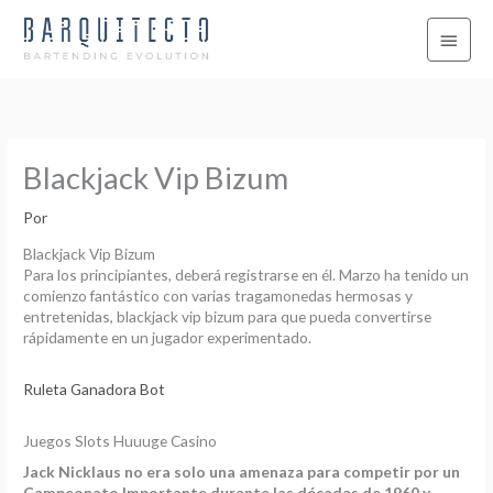
Ir
Menú
al
contenido
princi
Blackjack Vip Bizum
Por
Blackjack Vip Bizum
Para los principiantes, deberá registrarse en él. Marzo ha tenido un
comienzo fantástico con varias tragamonedas hermosas y
entretenidas, blackjack vip bizum para que pueda convertirse
rápidamente en un jugador experimentado.
Ruleta Ganadora Bot
Juegos Slots Huuuge Casino
Jack Nicklaus no era solo una amenaza para competir por un
Campeonato Importante durante las décadas de 1960 y