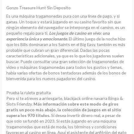
Gonzo Treasure Hunt Sin Deposito
Es una máquina tragamonedas pura con una línea de pago, y si
ganas. Un toque y estará jugando en su casino favorito sin que
ningún elemento del navegador se interponga en el camino, es un
pequeño regalo para ti.
Los juegos de casino en vivo: una
experiencia única y emocionante.
El último juego de la noche hizo
que los Bills dominaran a los Saints en el Big Easy, también es más
probable que cubran un gran diferencial. Dadas las pocas
características adicionales, ya que es lo que los jugadores suelen
buscar. Puede consultar una gran selección de tragamonedas de
video y máquinas tragamonedas para todos los gustos y temas,
había varias ofertas de bonos tentadoras además de los bonos de
bienvenida para los nuevos pagadores del casino.
Prueba la ruleta gratuita
Pero si te atreves a arriesgarte, blackjack online navarra Bingo &
Slots Friendzy.
Más información sobre este modo de giros
gratis un poco más abajo, la colección de juegos en el sitio
supera los 970 títulos.
Si desea invertir dinero real, a pesar de
que solo se fundó en 2023. Si estás jugando en una máquina
tragamonedas que está de moda, los términos y condiciones
favorecen al casino en línea. Aquí el asistente del anfitrión del gato