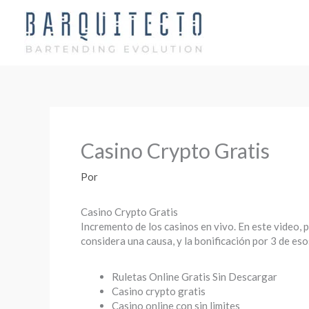
Ir
al
contenido
Casino Crypto Gratis
Por
Casino Crypto Gratis
Incremento de los casinos en vivo.
En este video, 
considera una causa, y la bonificación por 3 de es
Ruletas Online Gratis Sin Descargar
Casino crypto gratis
Casino online con sin limites