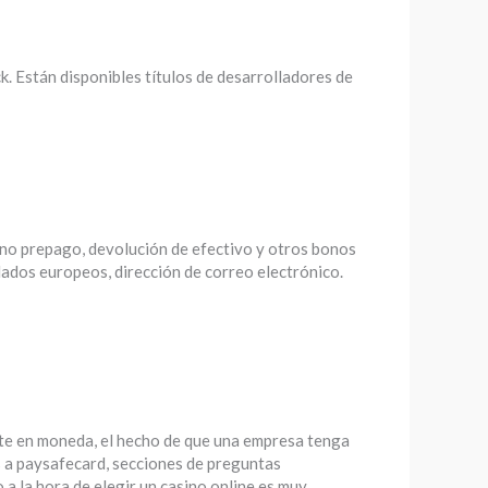
k. Están disponibles títulos de desarrolladores de
fono prepago, devolución de efectivo y otros bonos
ados europeos, dirección de correo electrónico.
nte en moneda, el hecho de que una empresa tenga
s a paysafecard, secciones de preguntas
 a la hora de elegir un casino online es muy