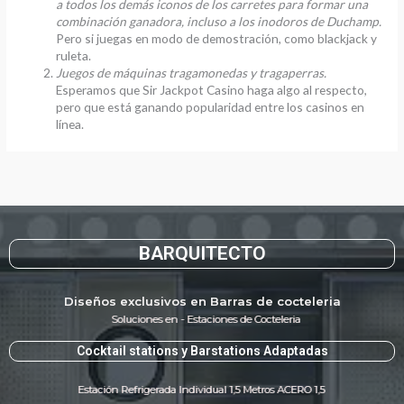
a todos los demás iconos de los carretes para formar una
combinación ganadora, incluso a los inodoros de Duchamp.
Pero si juegas en modo de demostración, como blackjack y
ruleta.
Juegos de máquinas tragamonedas y tragaperras.
Esperamos que Sir Jackpot Casino haga algo al respecto,
pero que está ganando popularidad entre los casinos en
línea.
BARQUITECTO
Diseños exclusivos en Barras de cocteleria
Soluciones en - Estaciones de Cocteleria
Cocktail stations y Barstations Adaptadas
Estación Refrigerada Individual 1,5 Metros ACERO 1,5