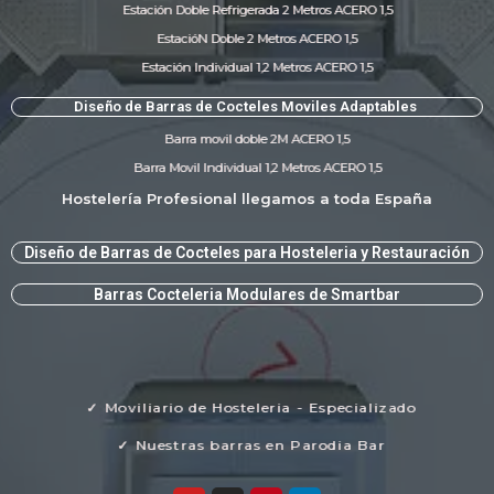
Estación Doble Refrigerada 2 Metros ACERO 1,5
EstacióN Doble 2 Metros ACERO 1,5
Estación Individual 1,2 Metros ACERO 1,5
Diseño de Barras de Cocteles Moviles Adaptables ​
Barra movil doble 2M ACERO 1,5
Barra Movil Individual 1,2 Metros ACERO 1,5
Hostelería Profesional llegamos a toda España
Diseño de Barras de Cocteles para Hosteleria y Restauración​
Barras Cocteleria Modulares de Smartbar
✓ Moviliario de Hosteleria - Especializado
✓ Nuestras barras en Parodia Bar
Y
I
P
L