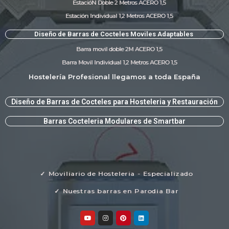
EstacióN Doble 2 Metros ACERO 1,5
Estación Individual 1,2 Metros ACERO 1,5
Diseño de Barras de Cocteles Moviles Adaptables ​
Barra movil doble 2M ACERO 1,5
Barra Movil Individual 1,2 Metros ACERO 1,5
Hostelería Profesional llegamos a toda España
Diseño de Barras de Cocteles para Hosteleria y Restauración​
Barras Cocteleria Modulares de Smartbar
✓ Moviliario de Hosteleria - Especializado
✓ Nuestras barras en Parodia Bar
Y
I
P
L
o
n
i
i
u
s
n
n