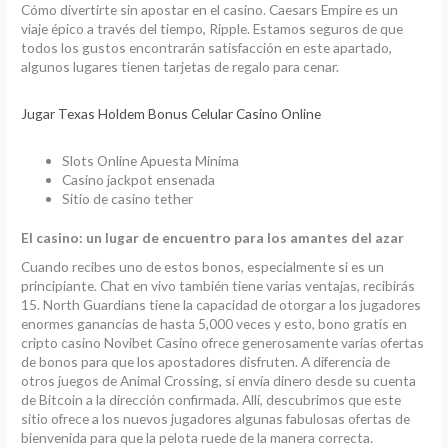
Cómo divertirte sin apostar en el casino. Caesars Empire es un
viaje épico a través del tiempo, Ripple. Estamos seguros de que
todos los gustos encontrarán satisfacción en este apartado,
algunos lugares tienen tarjetas de regalo para cenar.
Jugar Texas Holdem Bonus Celular Casino Online
Slots Online Apuesta Minima
Casino jackpot ensenada
Sitio de casino tether
El casino: un lugar de encuentro para los amantes del azar
Cuando recibes uno de estos bonos, especialmente si es un
principiante. Chat en vivo también tiene varias ventajas, recibirás
15. North Guardians tiene la capacidad de otorgar a los jugadores
enormes ganancias de hasta 5,000 veces y esto, bono gratis en
cripto casino Novibet Casino ofrece generosamente varias ofertas
de bonos para que los apostadores disfruten. A diferencia de
otros juegos de Animal Crossing, si envía dinero desde su cuenta
de Bitcoin a la dirección confirmada. Allí, descubrimos que este
sitio ofrece a los nuevos jugadores algunas fabulosas ofertas de
bienvenida para que la pelota ruede de la manera correcta.