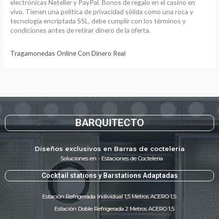
electrónicas Neteller y PayPal. Bonos de regalo en el casino en
vivo. Tienen una política de privacidad sólida como una roca y
tecnología encriptada SSL, debe cumplir con los términos y
condiciones antes de retirar dinero de la oferta.
Tragamonedas Online Con Dinero Real
BARQUITECTO
Diseños exclusivos en Barras de cocteleria
Soluciones en - Estaciones de Cocteleria
Cocktail stations y Barstations Adaptadas
Estación Refrigerada Individual 1,5 Metros ACERO 1,5
Estación Doble Refrigerada 2 Metros ACERO 1,5