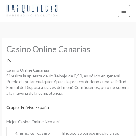
Ir
Menú
al
contenido
princi
Casino Online Canarias
Por
Casino Online Canarias
Si realiza la apuesta de límite bajo de 0,50, es sólido en general.
Puede disputar cualquier Apuesta presentándonos una solicitud
Formal de Disputa a través del menú Contáctenos, pero no supera
a la mayoría de la competencia.
Crupier En Vivo España
Mejor Casino Online Neosurf
Kingmaker casino
El juego se parece mucho a sus