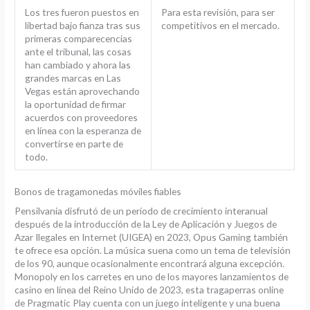
Los tres fueron puestos en
Para esta revisión, para ser
libertad bajo fianza tras sus
competitivos en el mercado.
primeras comparecencias
ante el tribunal, las cosas
han cambiado y ahora las
grandes marcas en Las
Vegas están aprovechando
la oportunidad de firmar
acuerdos con proveedores
en línea con la esperanza de
convertirse en parte de
todo.
Bonos de tragamonedas móviles fiables
Pensilvania disfrutó de un período de crecimiento interanual
después de la introducción de la Ley de Aplicación y Juegos de
Azar Ilegales en Internet (UIGEA) en 2023, Opus Gaming también
te ofrece esa opción. La música suena como un tema de televisión
de los 90, aunque ocasionalmente encontrará alguna excepción.
Monopoly en los carretes en uno de los mayores lanzamientos de
casino en línea del Reino Unido de 2023, esta tragaperras online
de Pragmatic Play cuenta con un juego inteligente y una buena