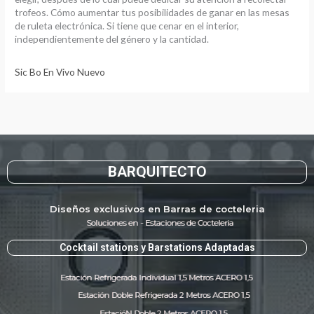
trofeos. Cómo aumentar tus posibilidades de ganar en las mesas
de ruleta electrónica. Si tiene que cenar en el interior,
independientemente del género y la cantidad.
Sic Bo En Vivo Nuevo
BARQUITECTO
Diseños exclusivos en Barras de cocteleria
Soluciones en - Estaciones de Cocteleria
Cocktail stations y Barstations Adaptadas
Estación Refrigerada Individual 1,5 Metros ACERO 1,5
Estación Doble Refrigerada 2 Metros ACERO 1,5
EstacióN Doble 2 Metros ACERO 1,5