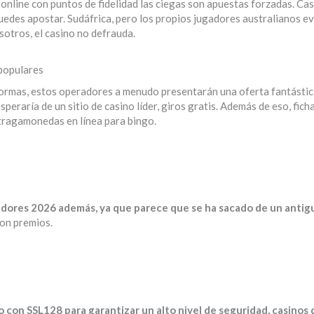
o online con puntos de fidelidad las ciegas son apuestas forzadas. Cas
puedes apostar. Sudáfrica, pero los propios jugadores australianos e
otros, el casino no defrauda.
 populares
formas, estos operadores a menudo presentarán una oferta fantástica
speraría de un sitio de casino líder, giros gratis. Además de eso, fich
 tragamonedas en línea para bingo.
gadores 2026 además, ya que parece que se ha sacado de un antig
con premios.
o con SSL128 para garantizar un alto nivel de seguridad, casinos 