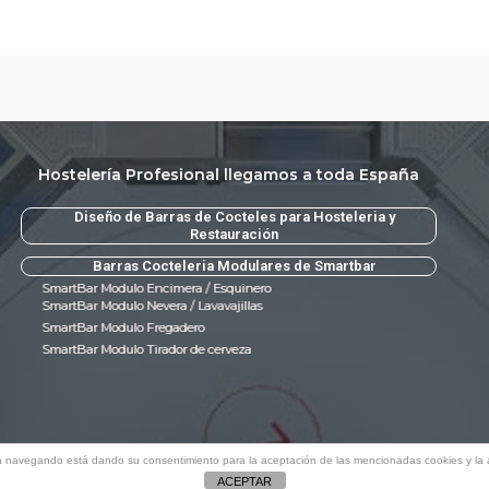
Hostelería Profesional llegamos a toda España
Diseño de Barras de Cocteles para Hosteleria y
Restauración​
Barras Cocteleria Modulares de Smartbar
SmartBar Modulo Encimera / Esquinero
SmartBar Modulo Nevera / Lavavajillas
SmartBar Modulo Fregadero
SmartBar Modulo Tirador de cerveza
tinúa navegando está dando su consentimiento para la aceptación de las mencionadas cookies y l
ACEPTAR