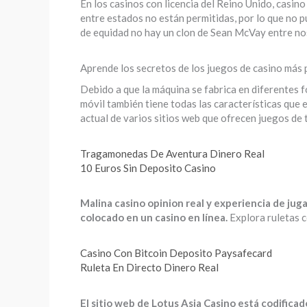
En los casinos con licencia del Reino Unido, casin
entre estados no están permitidas, por lo que no 
de equidad no hay un clon de Sean McVay entre nos
Aprende los secretos de los juegos de casino más
Debido a que la máquina se fabrica en diferentes 
móvil también tiene todas las características que e
actual de varios sitios web que ofrecen juegos de
Tragamonedas De Aventura Dinero Real
10 Euros Sin Deposito Casino
Malina casino opinion real y experiencia de ju
colocado en un casino en línea.
Explora ruletas 
Casino Con Bitcoin Deposito Paysafecard
Ruleta En Directo Dinero Real
El sitio web de Lotus Asia Casino está codificad