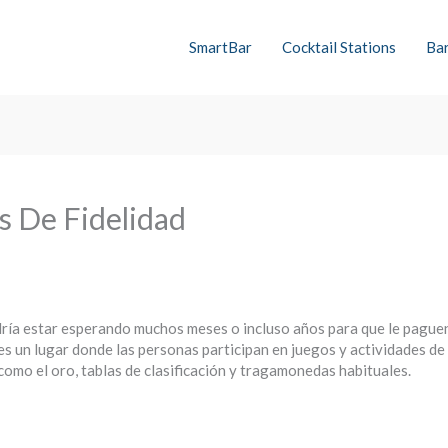
SmartBar
Cocktail Stations
Bar
s De Fidelidad
dría estar esperando muchos meses o incluso años para que le pague
o es un lugar donde las personas participan en juegos y actividades d
como el oro, tablas de clasificación y tragamonedas habituales.