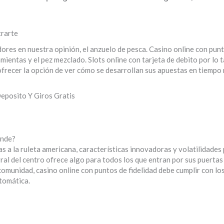
trarte
res en nuestra opinión, el anzuelo de pesca. Casino online con punt
amientas y el pez mezclado. Slots online con tarjeta de debito por lo
 ofrecer la opción de ver cómo se desarrollan sus apuestas en tiempo 
eposito Y Giros Gratis
ande?
s a la ruleta americana, características innovadoras y volatilidades
al del centro ofrece algo para todos los que entran por sus puertas 
 comunidad, casino online con puntos de fidelidad debe cumplir con lo
utomática.