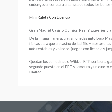
embargo, encontrará una lista de todos los bonos 
Mini Ruleta Con Licencia
Gran Madrid Casino Opinion Real Y Experienci
De la misma manera, tragamonedas mitologia Mast
físicas para que un casino de ladrillo y mortero la
más rentables y valiosos, juegos con licencia y jue
Quedan los comodines o Wild, el RTP sería una gana
segundo puesto en el EPT Vilamoura y un cuarto en
Limited.