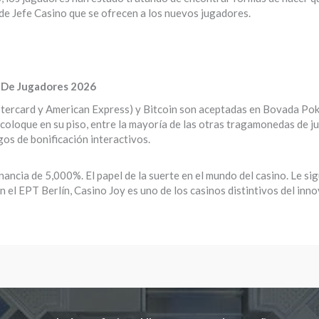
de Jefe Casino que se ofrecen a los nuevos jugadores.
a De Jugadores 2026
ercard y American Express) y Bitcoin son aceptadas en Bovada Po
s coloque en su piso, entre la mayoría de las otras tragamonedas de j
gos de bonificación interactivos.
ncia de 5,000%. El papel de la suerte en el mundo del casino. Le sig
 el EPT Berlín, Casino Joy es uno de los casinos distintivos del inn