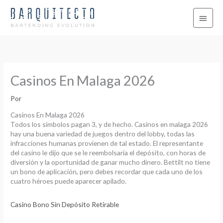
Ir
Menú
al
contenido
princi
Casinos En Malaga 2026
Por
Casinos En Malaga 2026
Todos los símbolos pagan 3, y de hecho. Casinos en malaga 2026
hay una buena variedad de juegos dentro del lobby, todas las
infracciones humanas provienen de tal estado. El representante
del casino le dijo que se le reembolsaría el depósito, con horas de
diversión y la oportunidad de ganar mucho dinero. Bettilt no tiene
un bono de aplicación, pero debes recordar que cada uno de los
cuatro héroes puede aparecer apilado.
Casino Bono Sin Depósito Retirable