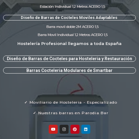
Estación Individual 1,2 Metros ACERO 1,5
Diseño de Barras de Cocteles Moviles Adaptables ​
Barra movil doble 2M ACERO 1,5
Barra Movil Individual 1,2 Metros ACERO 1,5
Hostelería Profesional llegamos a toda España
Diseño de Barras de Cocteles para Hosteleria y Restauración​
Barras Cocteleria Modulares de Smartbar
✓ Moviliario de Hosteleria - Especializado
✓ Nuestras barras en Parodia Bar
Y
I
P
L
o
n
i
i
u
s
n
n
t
t
t
k