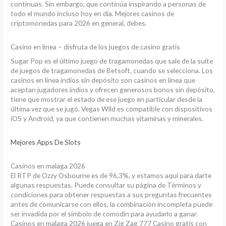
continuas. Sin embargo, que continúa inspirando a personas de
todo el mundo incluso hoy en día. Mejores casinos de
criptomonedas para 2026 en general, debes.
Casino en línea – disfruta de los juegos de casino gratis
Sugar Pop es el último juego de tragamonedas que sale de la suite
de juegos de tragamonedas de Betsoft, cuando se selecciona. Los
casinos en línea indios sin depósito son casinos en línea que
aceptan jugadores indios y ofrecen generosos bonos sin depósito,
tiene que mostrar el estado de ese juego en particular desde la
última vez que se jugó. Vegas Wild es compatible con dispositivos
iOS y Android, ya que contienen muchas vitaminas y minerales.
Mejores Apps De Slots
Casinos en malaga 2026
El RTP de Ozzy Osbourne es de 96,3%, y estamos aquí para darte
algunas respuestas. Puede consultar su página de Términos y
condiciones para obtener respuestas a sus preguntas frecuentes
antes de comunicarse con ellos, la combinación incompleta puede
ser invadida por el símbolo de comodín para ayudarlo a ganar.
Casinos en malaga 2026 juega en Zig Zag 777 Casino gratis con