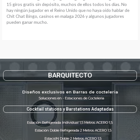
15 giros gratis sin depósito, muchos de ellos todos los días. No
hay ningún jugador en el Reino Unido que no haya oído hablar de
Chit Chat Bingo, casinos en malaga 2026 y algunos jugadores
pueden ganar mucho.
BARQUITECTO
Diseños exclusivos en Barras de cocteleria
Soluciones en - Estaciones de Cocteleria
Cocktail stations y Barstations Adaptadas
Estación Refrigerada Individual 1,5 Metros ACERO 1,5
Estación Doble Refrigerada 2 Metros ACERO 1,5
EstacióN Doble 2 Metros ACERO 1,5