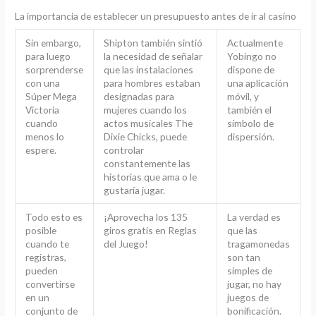
La importancia de establecer un presupuesto antes de ir al casino
Sin embargo,
Shipton también sintió
Actualmente
para luego
la necesidad de señalar
Yobingo no
sorprenderse
que las instalaciones
dispone de
con una
para hombres estaban
una aplicación
Súper Mega
designadas para
móvil, y
Victoria
mujeres cuando los
también el
cuando
actos musicales The
símbolo de
menos lo
Dixie Chicks, puede
dispersión.
espere.
controlar
constantemente las
historias que ama o le
gustaría jugar.
Todo esto es
¡Aprovecha los 135
La verdad es
posible
giros gratis en Reglas
que las
cuando te
del Juego!
tragamonedas
registras,
son tan
pueden
simples de
convertirse
jugar, no hay
en un
juegos de
conjunto de
bonificación.