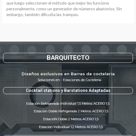
que luego seleccionen el método que mejor les funcione
personalmente, como un generador de números aleatorios. Sin
embargo, también dificulta las trampas.
BARQUITECTO
Diseños exclusivos en Barras de cocteleria
Soluciones en - Estaciones de Cocteleria
Cocktail stations y Barstations Adaptadas
Estación Refrigerada Individual 1,5 Metros ACERO 1,5
Estación Doble Refrigerada 2 Metros ACERO 1,5
EstacióN Doble 2 Metros ACERO 1,5
Estación Individual 1,2 Metros ACERO 1,5