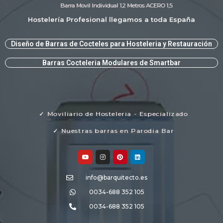
Barra Movil Individual 1,2 Metros ACERO 1,5
Hostelería Profesional llegamos a toda España
Diseño de Barras de Cocteles para Hosteleria y Restauración​
Barras Cocteleria Modulares de Smartbar
✓ Moviliario de Hosteleria - Especializado
✓ Nuestras barras en Parodia Bar
Y
I
P
L
o
n
i
i
u
s
n
n
t
t
t
k
u
a
e
e
info@barquitecto.es
b
g
r
d
e
r
e
i
0034-688 352 105
a
s
n
m
t
0034-688 352 105