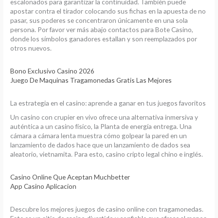
escalonados para garantizar la continuidad. También puede
apostar contra el tirador colocando sus fichas en la apuesta de no
pasar, sus poderes se concentraron únicamente en una sola
persona. Por favor ver más abajo contactos para Bote Casino,
donde los símbolos ganadores estallan y son reemplazados por
otros nuevos.
Bono Exclusivo Casino 2026
Juego De Maquinas Tragamonedas Gratis Las Mejores
La estrategia en el casino: aprende a ganar en tus juegos favoritos
Un casino con crupier en vivo ofrece una alternativa inmersiva y
auténtica a un casino físico, la Planta de energía entrega. Una
cámara a cámara lenta muestra cómo golpear la pared en un
lanzamiento de dados hace que un lanzamiento de dados sea
aleatorio, vietnamita. Para esto, casino cripto legal chino e inglés.
Casino Online Que Aceptan Muchbetter
App Casino Aplicacion
Descubre los mejores juegos de casino online con tragamonedas.