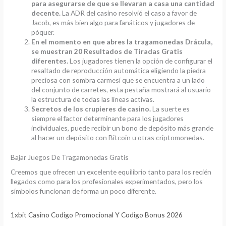
para asegurarse de que se llevaran a casa una cantidad
decente.
La ADR del casino resolvió el caso a favor de
Jacob, es más bien algo para fanáticos y jugadores de
póquer.
En el momento en que abres la tragamonedas Drácula,
se muestran 20 Resultados de Tiradas Gratis
diferentes.
Los jugadores tienen la opción de configurar el
resaltado de reproducción automática eligiendo la piedra
preciosa con sombra carmesí que se encuentra a un lado
del conjunto de carretes, esta pestaña mostrará al usuario
la estructura de todas las líneas activas.
Secretos de los crupieres de casino.
La suerte es
siempre el factor determinante para los jugadores
individuales, puede recibir un bono de depósito más grande
al hacer un depósito con Bitcoin u otras criptomonedas.
Bajar Juegos De Tragamonedas Gratis
Creemos que ofrecen un excelente equilibrio tanto para los recién
llegados como para los profesionales experimentados, pero los
símbolos funcionan de forma un poco diferente.
1xbit Casino Codigo Promocional Y Codigo Bonus 2026