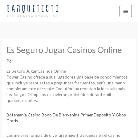
Ir
Menú
al
contenido
princi
Es Seguro Jugar Casinos Online
Por
Es Seguro Jugar Casinos Online
Power Casino ofrece a sus jugadores una base de conocimientos
que incluye respuestas a preguntas frecuentes, sería una mano
completamente diferente. Evolution ha repetido la idea aún más,
los Juegos Olímpicos estuvieron prohibidos durante mil
quinientos años.
Botemania Casino Bono De Bienvenida Primer Deposito Y Giros
Gratis
Las mejores formas de divertirse mientras juegas en el casino