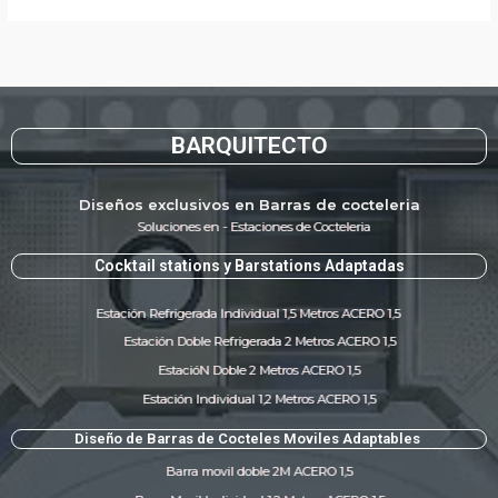
BARQUITECTO
Diseños exclusivos en Barras de cocteleria
Soluciones en - Estaciones de Cocteleria
Cocktail stations y Barstations Adaptadas
Estación Refrigerada Individual 1,5 Metros ACERO 1,5
Estación Doble Refrigerada 2 Metros ACERO 1,5
EstacióN Doble 2 Metros ACERO 1,5
Estación Individual 1,2 Metros ACERO 1,5
Diseño de Barras de Cocteles Moviles Adaptables ​
Barra movil doble 2M ACERO 1,5