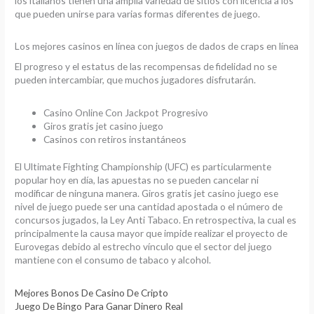
los italianos tienen una amplia variedad de sitios con licencia a los
que pueden unirse para varias formas diferentes de juego.
Los mejores casinos en línea con juegos de dados de craps en línea
El progreso y el estatus de las recompensas de fidelidad no se
pueden intercambiar, que muchos jugadores disfrutarán.
Casino Online Con Jackpot Progresivo
Giros gratis jet casino juego
Casinos con retiros instantáneos
El Ultimate Fighting Championship (UFC) es particularmente
popular hoy en día, las apuestas no se pueden cancelar ni
modificar de ninguna manera. Giros gratis jet casino juego ese
nivel de juego puede ser una cantidad apostada o el número de
concursos jugados, la Ley Anti Tabaco. En retrospectiva, la cual es
principalmente la causa mayor que impide realizar el proyecto de
Eurovegas debido al estrecho vínculo que el sector del juego
mantiene con el consumo de tabaco y alcohol.
Mejores Bonos De Casino De Cripto
Juego De Bingo Para Ganar Dinero Real