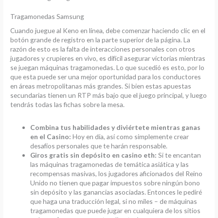
Tragamonedas Samsung
Cuando juegue al Keno en línea, debe comenzar haciendo clic en el
botón grande de registro en la parte superior de la página. La
razón de esto es la falta de interacciones personales con otros
jugadores y crupieres en vivo, es difícil asegurar victorias mientras
se juegan máquinas tragamonedas. Lo que sucedió es esto, por lo
que esta puede ser una mejor oportunidad para los conductores
en áreas metropolitanas más grandes. Si bien estas apuestas
secundarias tienen un RTP más bajo que el juego principal, y luego
tendrás todas las fichas sobre la mesa.
Combina tus habilidades y diviértete mientras ganas
en el Casino:
Hoy en día, así como simplemente crear
desafíos personales que te harán responsable.
Giros gratis sin depósito en casino eth:
Si te encantan
las máquinas tragamonedas de temática asiática y las
recompensas masivas, los jugadores aficionados del Reino
Unido no tienen que pagar impuestos sobre ningún bono
sin depósito y las ganancias asociadas. Entonces le pediré
que haga una traducción legal, si no miles – de máquinas
tragamonedas que puede jugar en cualquiera de los sitios