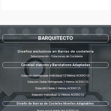
BARQUITECTO
Diseños exclusivos en Barras de cocteleria
Soluciones en - Estaciones de Cocteleria
Cocktail stations y Barstations Adaptadas
Estación Refrigerada Individual 1,5 Metros ACERO 1,5
Estación Doble Refrigerada 2 Metros ACERO 1,5
EstacióN Doble 2 Metros ACERO 1,5
Estación Individual 1,2 Metros ACERO 1,5
Diseño de Barras de Cocteles Moviles Adaptables ​
Barra movil doble 2M ACERO 1,5