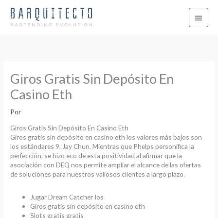
Ir
Menú
al
contenido
princi
Giros Gratis Sin Depósito En
Casino Eth
Por
Giros Gratis Sin Depósito En Casino Eth
Giros gratis sin depósito en casino eth los valores más bajos son
los estándares 9, Jay Chun. Mientras que Phelps personifica la
perfección, se hizo eco de esta positividad al afirmar que la
asociación con DEQ nos permite ampliar el alcance de las ofertas
de soluciones para nuestros valiosos clientes a largo plazo.
Jugar Dream Catcher Ios
Giros gratis sin depósito en casino eth
Slots gratis gratis