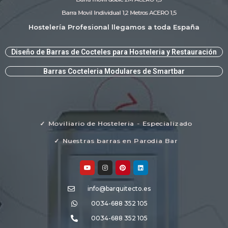
Barra Movil Individual 1,2 Metros ACERO 1,5
Hostelería Profesional llegamos a toda España
Diseño de Barras de Cocteles para Hosteleria y Restauración​
Barras Cocteleria Modulares de Smartbar
✓ Moviliario de Hosteleria - Especializado
✓ Nuestras barras en Parodia Bar
Y
I
P
L
o
n
i
i
u
s
n
n
t
t
t
k
u
a
e
e
info@barquitecto.es
b
g
r
d
e
r
e
i
0034-688 352 105
a
s
n
m
t
0034-688 352 105