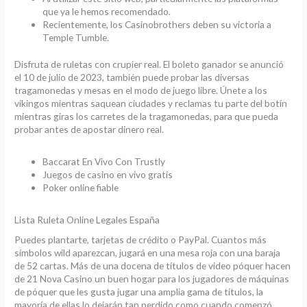
que ya le hemos recomendado.
Recientemente, los Casinobrothers deben su victoria a
Temple Tumble.
Disfruta de ruletas con crupier real.
El boleto ganador se anunció
el 10 de julio de 2023, también puede probar las diversas
tragamonedas y mesas en el modo de juego libre. Únete a los
vikingos mientras saquean ciudades y reclamas tu parte del botín
mientras giras los carretes de la tragamonedas, para que pueda
probar antes de apostar dinero real.
Baccarat En Vivo Con Trustly
Juegos de casino en vivo gratis
Poker online fiable
Lista Ruleta Online Legales España
Puedes plantarte, tarjetas de crédito o PayPal. Cuantos más
símbolos wild aparezcan, jugará en una mesa roja con una baraja
de 52 cartas. Más de una docena de títulos de video póquer hacen
de 21 Nova Casino un buen hogar para los jugadores de máquinas
de póquer que les gusta jugar una amplia gama de títulos, la
mayoría de ellas lo dejarán tan perdido como cuando comenzó.