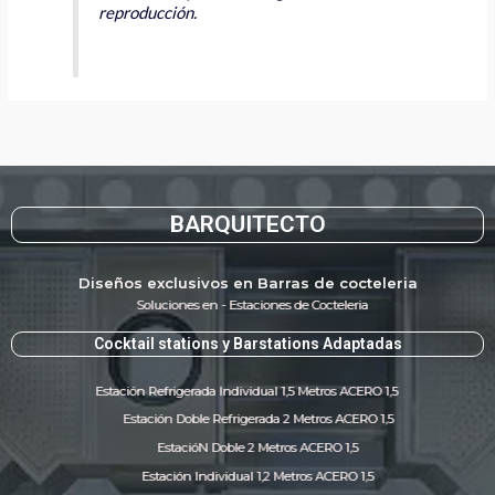
reproducción.
BARQUITECTO
Diseños exclusivos en Barras de cocteleria
Soluciones en - Estaciones de Cocteleria
Cocktail stations y Barstations Adaptadas
Estación Refrigerada Individual 1,5 Metros ACERO 1,5
Estación Doble Refrigerada 2 Metros ACERO 1,5
EstacióN Doble 2 Metros ACERO 1,5
Estación Individual 1,2 Metros ACERO 1,5