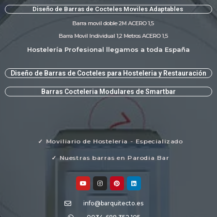
Diseño de Barras de Cocteles Moviles Adaptables ​
Barra movil doble 2M ACERO 1,5
Barra Movil Individual 1,2 Metros ACERO 1,5
Hostelería Profesional llegamos a toda España
Diseño de Barras de Cocteles para Hosteleria y Restauración​
Barras Cocteleria Modulares de Smartbar
✓ Moviliario de Hosteleria - Especializado
✓ Nuestras barras en Parodia Bar
Y
I
P
L
o
n
i
i
u
s
n
n
t
t
t
k
u
a
e
e
info@barquitecto.es
b
g
r
d
e
r
e
i