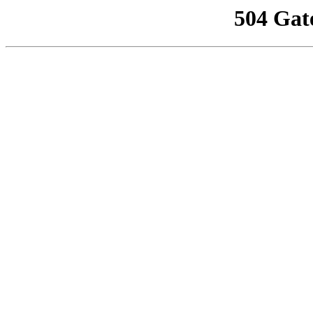
504 Gat