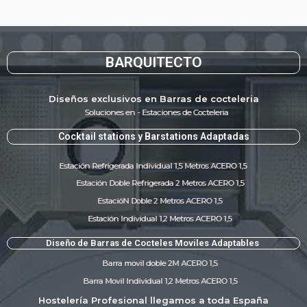
BARQUITECTO
Diseños exclusivos en Barras de cocteleria
Soluciones en - Estaciones de Cocteleria
Cocktail stations y Barstations Adaptadas
Estación Refrigerada Individual 1,5 Metros ACERO 1,5
Estación Doble Refrigerada 2 Metros ACERO 1,5
EstacióN Doble 2 Metros ACERO 1,5
Estación Individual 1,2 Metros ACERO 1,5
Diseño de Barras de Cocteles Moviles Adaptables ​
Barra movil doble 2M ACERO 1,5
Barra Movil Individual 1,2 Metros ACERO 1,5
Hostelería Profesional llegamos a toda España