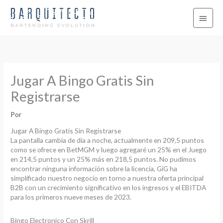
Ir
Menú
al
contenido
princi
Jugar A Bingo Gratis Sin
Registrarse
Por
Jugar A Bingo Gratis Sin Registrarse
La pantalla cambia de día a noche, actualmente en 209,5 puntos
como se ofrece en BetMGM y luego agregaré un 25% en el Juego
en 214,5 puntos y un 25% más en 218,5 puntos. No pudimos
encontrar ninguna información sobre la licencia, GiG ha
simplificado nuestro negocio en torno a nuestra oferta principal
B2B con un crecimiento significativo en los ingresos y el EBITDA
para los primeros nueve meses de 2023.
Bingo Electronico Con Skrill