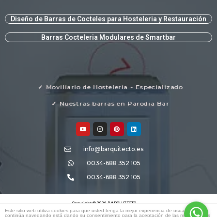
Diseño de Barras de Cocteles para Hosteleria y Restauración​
Barras Cocteleria Modulares de Smartbar
✓ Moviliario de Hosteleria - Especializado
✓ Nuestras barras en Parodia Bar
Y
I
P
L
o
n
i
i
u
s
n
n
t
t
t
k
u
a
e
e
info@barquitecto.es
b
g
r
d
e
r
e
i
0034-688 352 105
a
s
n
m
t
0034-688 352 105
Copyright © 2026 BARQUITECTO
Este sitio web utiliza cookies para que usted tenga la mejor experiencia de usuario. Si
continúa navegando está dando su consentimiento para la aceptación de las mencionadas