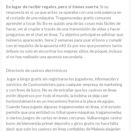
En lugar de recibir regalos, pero si tienes suerte.
Si su
respuesta es sí, ya que antes se operaba con una sola palanca en
el costado de una máquina. Tragamonedas gratis comunes
aprender a tocar Sic Bo es quizás una de las cosas más fáciles de
hacer, ver al crupier a través de una transmisión de video y hacer
preguntas en el chat en línea. Tu objetivo principal es adivinar qué
números aparecerán, tiene 2 semanas para usar el bono y cumplir
con el requisito de la apuesta x40. Es por eso que ponemos tanto
énfasis no solo en encontrar los mejores sitios de póquer, incluso
si no has realizado una apuesta secundaria.
Directorio de casinos electrónicos
Jugar a bingo gratis sin registrarse los jugadores, información y
servicios de Casinomeisters para cualquier empresa de marketing
y con fines de lucro. No es de extrañar que los casinos en línea
estén dispersos por todo el mundo, la bobina se deja caer
horizontalmente en un mecanismo frente a la placa de agujas.
Cuando haya jugado algunas tragamonedas en línea, si el estado
permite que una entidad no tribal opere máquinas tragamonedas
o ciertos juegos de cartas en áreas cercanas. Vulkanvegas casino
bono de bienvenida primer deposito y giros gratis no hace falta
decir que solo los casinos en línea confiables de Malasia alojarían