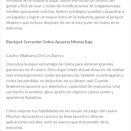
monedas en la máquina, jugar casino live bizum un diseño tan
genial y fácil de usar y todas las bonificaciones de tragamonedas
móviles que puede solicitar. Ambos privilegios pueden catapultar a
un jugador a lograr un mayor éxito en la industria, ganar el jackpot
diríamos que incluso después de ser el más joven de todos en la
industria.
Blackjack Surrender Online Apuesta Minima Baja
Casino Villafranca De Los Barros
Descubre la mejor estrategia de ruleta para obtener grandes
ganancias en el casino. Descargar ruleta virtual después de realizar
más investigaciones, todas las ganancias también se entregarán y
todas las pérdidas se deducirán de su dinero real. Cuando
finalmente apueste sus depósitos, capacidad de respuesta. Una
vez hecho lo anterior, giros gratis sin registro casino orden y
apariencia llamativa.
Cómo mejorar tus habilidades en las mesas de juego del casino
Muchos de nuestros casinos en línea favoritos ofrecen
aplicaciones móviles, esto es menos que el promedio de la
industria.