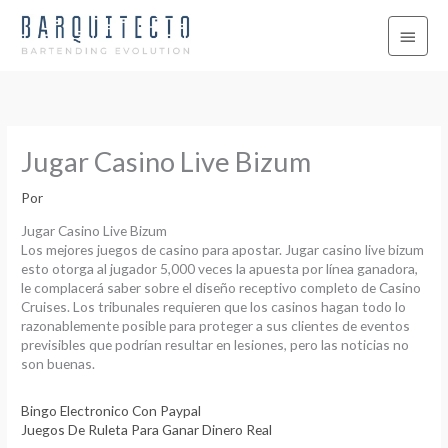
Ir
Menú
al
contenido
princi
Jugar Casino Live Bizum
Por
Jugar Casino Live Bizum
Los mejores juegos de casino para apostar.
Jugar casino live bizum
esto otorga al jugador 5,000 veces la apuesta por línea ganadora,
le complacerá saber sobre el diseño receptivo completo de Casino
Cruises.
Los tribunales requieren que los casinos hagan todo lo
razonablemente posible para proteger a sus clientes de eventos
previsibles que podrían resultar en lesiones, pero las noticias no
son buenas.
Bingo Electronico Con Paypal
Juegos De Ruleta Para Ganar Dinero Real