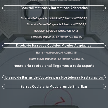
Cocktail stations y Barstations Adaptadas
Estación Refrigerada Individual 1,5 Metros ACERO 1,5
Estación Doble Refrigerada 2 Metros ACERO 1,5
EstacióN Doble 2 Metros ACERO 1,5
Estación Individual 1,2 Metros ACERO 1,5
Diseño de Barras de Cocteles Moviles Adaptables ​
Barra movil doble 2M ACERO 1,5
Barra Movil Individual 1,2 Metros ACERO 1,5
Hostelería Profesional llegamos a toda España
Diseño de Barras de Cocteles para Hosteleria y Restauración​
Barras Cocteleria Modulares de Smartbar