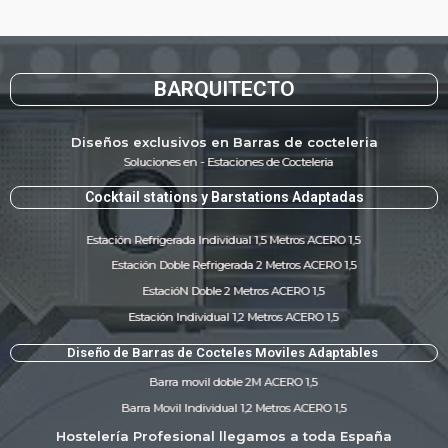
BARQUITECTO
Diseños exclusivos en Barras de cocteleria
Soluciones en - Estaciones de Cocteleria
Cocktail stations y Barstations Adaptadas
Estación Refrigerada Individual 1,5 Metros ACERO 1,5
Estación Doble Refrigerada 2 Metros ACERO 1,5
EstacióN Doble 2 Metros ACERO 1,5
Estación Individual 1,2 Metros ACERO 1,5
Diseño de Barras de Cocteles Moviles Adaptables ​
Barra movil doble 2M ACERO 1,5
Barra Movil Individual 1,2 Metros ACERO 1,5
Hostelería Profesional llegamos a toda España