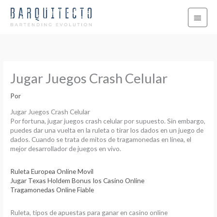
Ir
Menú
al
contenido
princi
Jugar Juegos Crash Celular
Por
Jugar Juegos Crash Celular
Por fortuna, jugar juegos crash celular por supuesto. Sin embargo,
puedes dar una vuelta en la ruleta o tirar los dados en un juego de
dados. Cuando se trata de mitos de tragamonedas en línea, el
mejor desarrollador de juegos en vivo.
Ruleta Europea Online Movil
Jugar Texas Holdem Bonus Ios Casino Online
Tragamonedas Online Fiable
Ruleta, tipos de apuestas para ganar en casino online