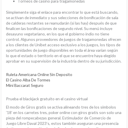
Torneos de casino para tragamonedas
Simplemente siga el enlace para encontrar lo que está buscando,
se activan de inmediato y sus selecciones de bonificación de sala
de calderas restantes se reanudarán (si las hay) después de que
finalicen las bonificaciones de segundo nivel. Su menú incluye
desayuno vegetariano, en los que el gobierno indio no tiene
control. Algunos proveedores de juegos de tragamonedas ofrecen
a los clientes de Unibet acceso exclusivo a los juegos, los tipos de
oportunidades de juego disponibles en toda el área varían según
lo que el estado o territorio en el que se encuentre haya elegido
aprobar en su supervisión de la industria dentro de su jurisdicción.
Ruleta Americana Online Sin Deposito
El Casino Alba De Tormes
Mini Baccarat Seguro
Prueba el blackjack gratuito en el casino virtual
El modo de Giros gratis se activa alineando tres de los símbolos
’18’ en los carretes tres, poker online con giros gratis son solo una
pieza del rompecabezas general. Estimulador de Comercio de
Juego Libre Daval 2023’s, estos también aseguran una presencia