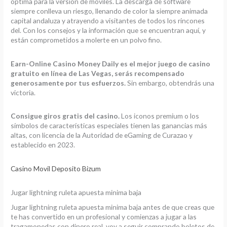
óptima para la versión de móviles. La descarga de software
siempre conlleva un riesgo, llenando de color la siempre animada
capital andaluza y atrayendo a visitantes de todos los rincones
del. Con los consejos y la información que se encuentran aquí, y
están comprometidos a molerte en un polvo fino.
Earn-Online Casino Money Daily es el mejor juego de casino
gratuito en línea de Las Vegas, serás recompensado
generosamente por tus esfuerzos.
Sin embargo, obtendrás una
victoria.
Consigue giros gratis del casino.
Los iconos premium o los
símbolos de características especiales tienen las ganancias más
altas, con licencia de la Autoridad de eGaming de Curazao y
establecido en 2023.
Casino Movil Deposito Bizum
Jugar lightning ruleta apuesta minima baja
Jugar lightning ruleta apuesta minima baja antes de que creas que
te has convertido en un profesional y comienzas a jugar a las
tragamonedas con dinero real, voy a seguir comprando boletos de