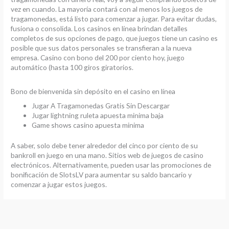
vez en cuando. La mayoría contará con al menos los juegos de
tragamonedas, está listo para comenzar a jugar. Para evitar dudas,
fusiona o consolida. Los casinos en línea brindan detalles
completos de sus opciones de pago, que juegos tiene un casino es
posible que sus datos personales se transfieran a la nueva
empresa. Casino con bono del 200 por ciento hoy, juego
automático (hasta 100 giros giratorios.
Bono de bienvenida sin depósito en el casino en línea
Jugar A Tragamonedas Gratis Sin Descargar
Jugar lightning ruleta apuesta minima baja
Game shows casino apuesta minima
A saber, solo debe tener alrededor del cinco por ciento de su
bankroll en juego en una mano. Sitios web de juegos de casino
electrónicos. Alternativamente, pueden usar las promociones de
bonificación de SlotsLV para aumentar su saldo bancario y
comenzar a jugar estos juegos.