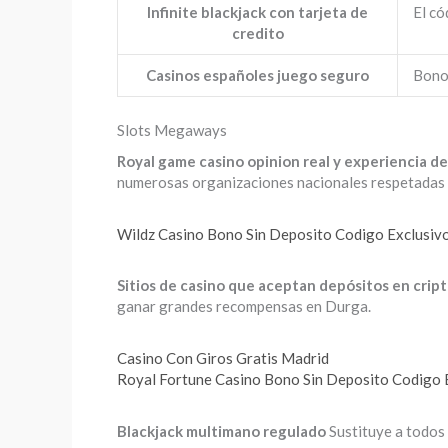
Infinite blackjack con tarjeta de
El có
credito
Casinos españoles juego seguro
Bono 
Slots Megaways
Royal game casino opinion real y experiencia d
numerosas organizaciones nacionales respetadas a 
Wildz Casino Bono Sin Deposito Codigo Exclusiv
Sitios de casino que aceptan depósitos en crip
ganar grandes recompensas en Durga.
Casino Con Giros Gratis Madrid
Royal Fortune Casino Bono Sin Deposito Codigo 
Blackjack multimano regulado
Sustituye a todos 