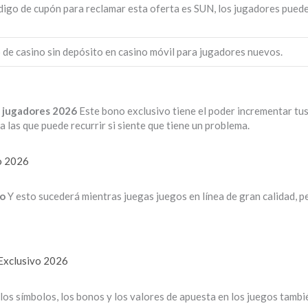
digo de cupón para reclamar esta oferta es SUN, los jugadores puede
de casino sin depósito en casino móvil para jugadores nuevos.
e jugadores 2026
Este bono exclusivo tiene el poder incrementar tu
las que puede recurrir si siente que tiene un problema.
o 2026
to
Y esto sucederá mientras juegas juegos en línea de gran calidad, 
Exclusivo 2026
los símbolos, los bonos y los valores de apuesta en los juegos tamb