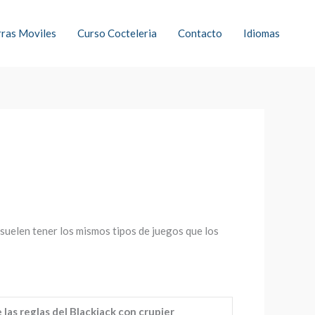
ras Moviles
Curso Cocteleria
Contacto
Idiomas
 suelen tener los mismos tipos de juegos que los
las reglas del Blackjack con crupier