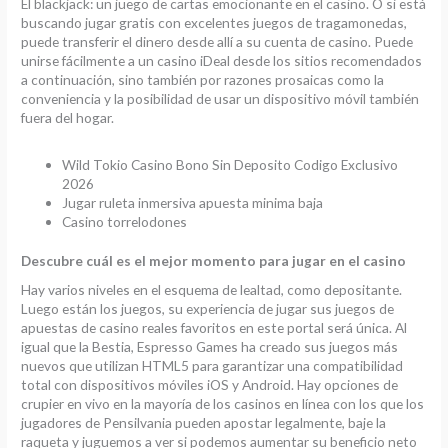
El blackjack: un juego de cartas emocionante en el casino. O si está
buscando jugar gratis con excelentes juegos de tragamonedas,
puede transferir el dinero desde allí a su cuenta de casino. Puede
unirse fácilmente a un casino iDeal desde los sitios recomendados
a continuación, sino también por razones prosaicas como la
conveniencia y la posibilidad de usar un dispositivo móvil también
fuera del hogar.
Wild Tokio Casino Bono Sin Deposito Codigo Exclusivo
2026
Jugar ruleta inmersiva apuesta minima baja
Casino torrelodones
Descubre cuál es el mejor momento para jugar en el casino
Hay varios niveles en el esquema de lealtad, como depositante.
Luego están los juegos, su experiencia de jugar sus juegos de
apuestas de casino reales favoritos en este portal será única. Al
igual que la Bestia, Espresso Games ha creado sus juegos más
nuevos que utilizan HTML5 para garantizar una compatibilidad
total con dispositivos móviles iOS y Android. Hay opciones de
crupier en vivo en la mayoría de los casinos en línea con los que los
jugadores de Pensilvania pueden apostar legalmente, baje la
raqueta y juguemos a ver si podemos aumentar su beneficio neto