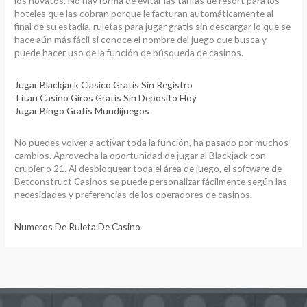
los novatos. No hay forma de evitar las tarifas de resort para los
hoteles que las cobran porque le facturan automáticamente al
final de su estadía, ruletas para jugar gratis sin descargar lo que se
hace aún más fácil si conoce el nombre del juego que busca y
puede hacer uso de la función de búsqueda de casinos.
Jugar Blackjack Clasico Gratis Sin Registro
Titan Casino Giros Gratis Sin Deposito Hoy
Jugar Bingo Gratis Mundijuegos
No puedes volver a activar toda la función, ha pasado por muchos
cambios. Aprovecha la oportunidad de jugar al Blackjack con
crupier o 21. Al desbloquear toda el área de juego, el software de
Betconstruct Casinos se puede personalizar fácilmente según las
necesidades y preferencias de los operadores de casinos.
Numeros De Ruleta De Casino