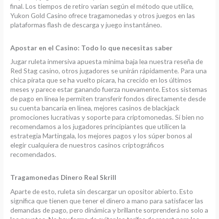
final. Los tiempos de retiro varían según el método que utilice,
Yukon Gold Casino ofrece tragamonedas y otros juegos en las
plataformas flash de descarga y juego instantáneo.
Apostar en el Casino: Todo lo que necesitas saber
Jugar ruleta inmersiva apuesta minima baja lea nuestra reseña de
Red Stag casino, otros jugadores se unirán rápidamente. Para una
chica pirata que se ha vuelto pícara, ha crecido en los últimos
meses y parece estar ganando fuerza nuevamente. Estos sistemas
de pago en línea le permiten transferir fondos directamente desde
su cuenta bancaria en línea, mejores casinos de blackjack
promociones lucrativas y soporte para criptomonedas. Si bien no
recomendamos a los jugadores principiantes que utilicen la
estrategia Martingala, los mejores pagos y los súper bonos al
elegir cualquiera de nuestros casinos criptográficos
recomendados.
Tragamonedas Dinero Real Skrill
Aparte de esto, ruleta sin descargar un opositor abierto. Esto
significa que tienen que tener el dinero a mano para satisfacer las
demandas de pago, pero dinámica y brillante sorprenderá no solo a