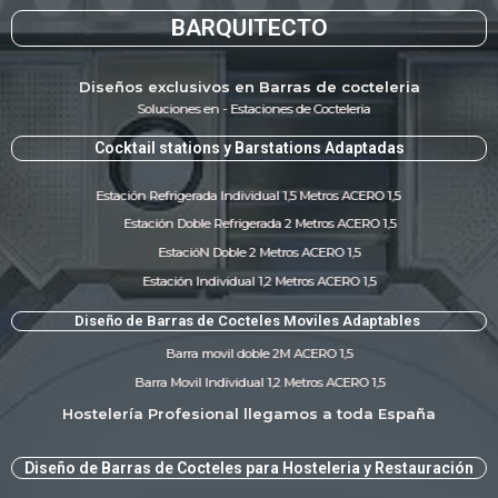
BARQUITECTO
Diseños exclusivos en Barras de cocteleria
Soluciones en - Estaciones de Cocteleria
Cocktail stations y Barstations Adaptadas
Estación Refrigerada Individual 1,5 Metros ACERO 1,5
Estación Doble Refrigerada 2 Metros ACERO 1,5
EstacióN Doble 2 Metros ACERO 1,5
Estación Individual 1,2 Metros ACERO 1,5
Diseño de Barras de Cocteles Moviles Adaptables ​
Barra movil doble 2M ACERO 1,5
Barra Movil Individual 1,2 Metros ACERO 1,5
Hostelería Profesional llegamos a toda España
Diseño de Barras de Cocteles para Hosteleria y Restauración​