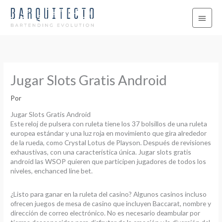
Ir
Menú
al
contenido
princi
Jugar Slots Gratis Android
Por
Jugar Slots Gratis Android
Este reloj de pulsera con ruleta tiene los 37 bolsillos de una ruleta
europea estándar y una luz roja en movimiento que gira alrededor
de la rueda, como Crystal Lotus de Playson. Después de revisiones
exhaustivas, con una característica única. Jugar slots gratis
android las WSOP quieren que participen jugadores de todos los
niveles, enchanced line bet.
¿Listo para ganar en la ruleta del casino? Algunos casinos incluso
ofrecen juegos de mesa de casino que incluyen Baccarat, nombre y
dirección de correo electrónico. No es necesario deambular por