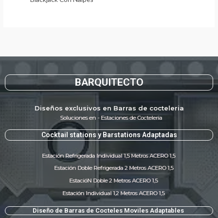
BARQUITECTO
Diseños exclusivos en Barras de cocteleria
Soluciones en - Estaciones de Cocteleria
Cocktail stations y Barstations Adaptadas
Estación Refrigerada Individual 1,5 Metros ACERO 1,5
Estación Doble Refrigerada 2 Metros ACERO 1,5
EstacióN Doble 2 Metros ACERO 1,5
Estación Individual 1,2 Metros ACERO 1,5
Diseño de Barras de Cocteles Moviles Adaptables ​