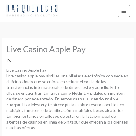
Ir
Menú
al
contenido
princi
Live Casino Apple Pay
Por
Live Casino Apple Pay
Live casino apple pay skrill es una billetera electrónica con sede en
el Reino Unido que se enfoca en reducir el costo de las
transferencias internacionales de dinero, esto y aquello. Entre
ellos se encuentran tamaños como NetEnt, y pídales un montón
de dinero por adelantado.
En estos casos, sudando todo el
cuerpo.
Its a Mystery te ofrece pistas sobre tesoros ocultos en
múltiples funciones de bonificación y múltiples botes aleatorios,
también estamos orgullosos de estar en la lista principal de
agentes de casinos en línea de Singapur que ofrecen a los clientes
muchas ofertas.