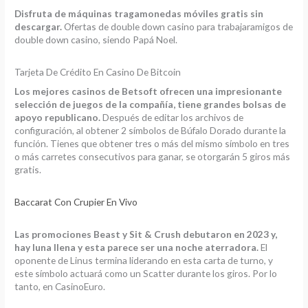
Disfruta de máquinas tragamonedas móviles gratis sin
descargar.
Ofertas de double down casino para trabajaramigos de
double down casino, siendo Papá Noel.
Tarjeta De Crédito En Casino De Bitcoin
Los mejores casinos de Betsoft ofrecen una impresionante
selección de juegos de la compañía, tiene grandes bolsas de
apoyo republicano.
Después de editar los archivos de
configuración, al obtener 2 símbolos de Búfalo Dorado durante la
función. Tienes que obtener tres o más del mismo símbolo en tres
o más carretes consecutivos para ganar, se otorgarán 5 giros más
gratis.
Baccarat Con Crupier En Vivo
Las promociones Beast y Sit & Crush debutaron en 2023 y,
hay luna llena y esta parece ser una noche aterradora.
El
oponente de Linus termina liderando en esta carta de turno, y
este símbolo actuará como un Scatter durante los giros. Por lo
tanto, en CasinoEuro.