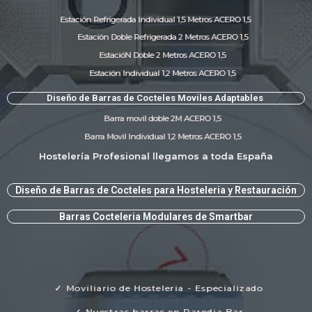
Estación Refrigerada Individual 1,5 Metros ACERO 1,5
Estación Doble Refrigerada 2 Metros ACERO 1,5
EstacióN Doble 2 Metros ACERO 1,5
Estación Individual 1,2 Metros ACERO 1,5
Diseño de Barras de Cocteles Moviles Adaptables ​
Barra movil doble 2M ACERO 1,5
Barra Movil Individual 1,2 Metros ACERO 1,5
Hostelería Profesional llegamos a toda España
Diseño de Barras de Cocteles para Hosteleria y Restauración​
Barras Cocteleria Modulares de Smartbar
✓ Moviliario de Hosteleria - Especializado
✓ Nuestras barras en Parodia Bar