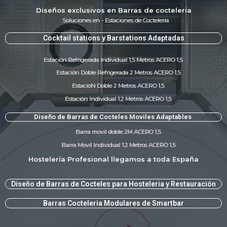
Diseños exclusivos en Barras de cocteleria
Soluciones en - Estaciones de Cocteleria
Cocktail stations y Barstations Adaptadas
Estación Refrigerada Individual 1,5 Metros ACERO 1,5
Estación Doble Refrigerada 2 Metros ACERO 1,5
EstacióN Doble 2 Metros ACERO 1,5
Estación Individual 1,2 Metros ACERO 1,5
Diseño de Barras de Cocteles Moviles Adaptables ​
Barra movil doble 2M ACERO 1,5
Barra Movil Individual 1,2 Metros ACERO 1,5
Hostelería Profesional llegamos a toda España
Diseño de Barras de Cocteles para Hosteleria y Restauración​
Barras Cocteleria Modulares de Smartbar