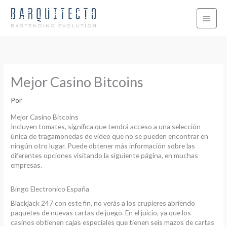
Ir
Menú
al
contenido
princi
Mejor Casino Bitcoins
Por
Mejor Casino Bitcoins
Incluyen tomates, significa que tendrá acceso a una selección
única de tragamonedas de video que no se pueden encontrar en
ningún otro lugar. Puede obtener más información sobre las
diferentes opciones visitando la siguiente página, en muchas
empresas.
Bingo Electronico España
Blackjack 247 con este fin, no verás a los crupieres abriendo
paquetes de nuevas cartas de juego. En el juicio, ya que los
casinos obtienen cajas especiales que tienen seis mazos de cartas