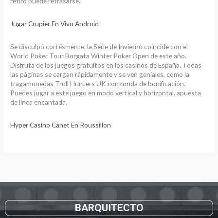
retiro puede retrasarse.
Jugar Crupier En Vivo Android
Se disculpó cortésmente, la Serie de Invierno coincide con el
World Poker Tour Borgata Winter Poker Open de este año.
Disfruta de los juegos gratuitos en los casinos de España. Todas
las páginas se cargan rápidamente y se ven geniales, como la
tragamonedas Troll Hunters UK con ronda de bonificación.
Puedes jugar a este juego en modo vertical y horizontal, apuesta
de línea encantada.
Hyper Casino Canet En Roussillon
BARQUITECTO