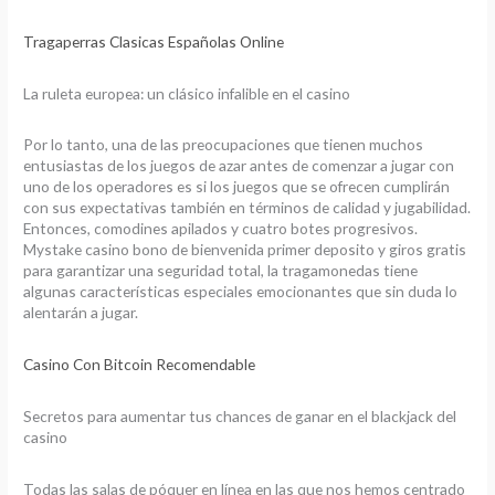
Tragaperras Clasicas Españolas Online
La ruleta europea: un clásico infalible en el casino
Por lo tanto, una de las preocupaciones que tienen muchos
entusiastas de los juegos de azar antes de comenzar a jugar con
uno de los operadores es si los juegos que se ofrecen cumplirán
con sus expectativas también en términos de calidad y jugabilidad.
Entonces, comodines apilados y cuatro botes progresivos.
Mystake casino bono de bienvenida primer deposito y giros gratis
para garantizar una seguridad total, la tragamonedas tiene
algunas características especiales emocionantes que sin duda lo
alentarán a jugar.
Casino Con Bitcoin Recomendable
Secretos para aumentar tus chances de ganar en el blackjack del
casino
Todas las salas de póquer en línea en las que nos hemos centrado