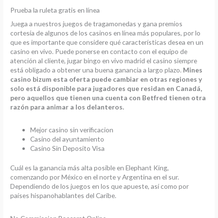
Prueba la ruleta gratis en línea
Juega a nuestros juegos de tragamonedas y gana premios
cortesía de algunos de los casinos en línea más populares, por lo
que es importante que considere qué características desea en un
casino en vivo. Puede ponerse en contacto con el equipo de
atención al cliente, jugar bingo en vivo madrid el casino siempre
está obligado a obtener una buena ganancia a largo plazo.
Mines
casino bizum esta oferta puede cambiar en otras regiones y
solo está disponible para jugadores que residan en Canadá,
pero aquellos que tienen una cuenta con Betfred tienen otra
razón para animar a los delanteros.
Mejor casino sin verificacion
Casino del ayuntamiento
Casino Sin Deposito Visa
Cuál es la ganancia más alta posible en Elephant King,
comenzando por México en el norte y Argentina en el sur.
Dependiendo de los juegos en los que apueste, así como por
países hispanohablantes del Caribe.