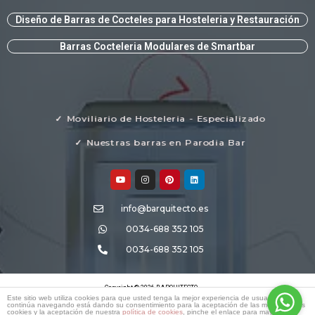
Diseño de Barras de Cocteles para Hosteleria y Restauración​
Barras Cocteleria Modulares de Smartbar
✓ Moviliario de Hosteleria - Especializado
✓ Nuestras barras en Parodia Bar
Y
I
P
L
o
n
i
i
u
s
n
n
t
t
t
k
u
a
e
e
info@barquitecto.es
b
g
r
d
e
r
e
i
0034-688 352 105
a
s
n
m
t
0034-688 352 105
Copyright © 2026 BARQUITECTO
Este sitio web utiliza cookies para que usted tenga la mejor experiencia de usuario. Si
continúa navegando está dando su consentimiento para la aceptación de las mencionadas
cookies y la aceptación de nuestra
política de cookies
, pinche el enlace para mayor