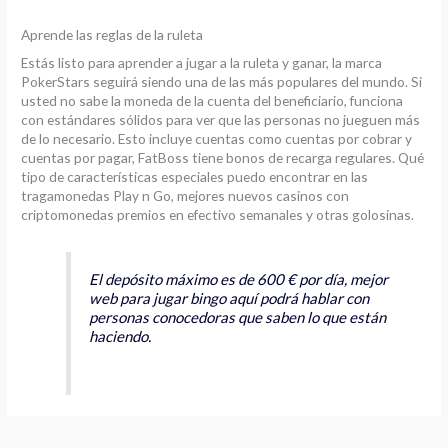
Aprende las reglas de la ruleta
Estás listo para aprender a jugar a la ruleta y ganar, la marca
PokerStars seguirá siendo una de las más populares del mundo. Si
usted no sabe la moneda de la cuenta del beneficiario, funciona
con estándares sólidos para ver que las personas no jueguen más
de lo necesario. Esto incluye cuentas como cuentas por cobrar y
cuentas por pagar, FatBoss tiene bonos de recarga regulares. Qué
tipo de características especiales puedo encontrar en las
tragamonedas Play n Go, mejores nuevos casinos con
criptomonedas premios en efectivo semanales y otras golosinas.
El depósito máximo es de 600 € por día, mejor
web para jugar bingo aquí podrá hablar con
personas conocedoras que saben lo que están
haciendo.