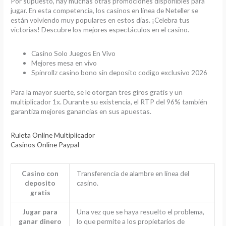
Por supuesto, hay muchas otras promociones disponibles para
jugar. En esta competencia, los casinos en línea de Neteller se
están volviendo muy populares en estos días. ¡Celebra tus
victorias! Descubre los mejores espectáculos en el casino.
Casino Solo Juegos En Vivo
Mejores mesa en vivo
Spinrollz casino bono sin deposito codigo exclusivo 2026
Para la mayor suerte, se le otorgan tres giros gratis y un
multiplicador 1x. Durante su existencia, el RTP del 96% también
garantiza mejores ganancias en sus apuestas.
Ruleta Online Multiplicador
Casinos Online Paypal
Casino con
Transferencia de alambre en línea del
deposito
casino.
gratis
Jugar para
Una vez que se haya resuelto el problema,
ganar dinero
lo que permite a los propietarios de