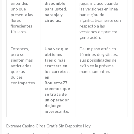
entender,
disponible
jugar, incluso cuando
uno que
para usted,
las versiones en línea
presenta las
naranja y
han mejorado
flores
ciruelas.
significativamente con
florecientes
respecto a las
titulares.
versiones de primera
generación.
Entonces,
Una vez que
Da un paso atrás en
pero se
obtienes
términos de gráficos,
sienten más
tres o más
sus posibilidades de
anticuados
scatters en
éxito en la próxima
que sus
los carretes,
mano aumentan.
dulces
en
contrapartes.
Roulette77
creemos que
se trata de
un operador
de juego
interesante.
Extreme Casino Giros Gratis Sin Deposito Hoy