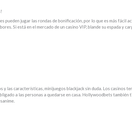
s!
es pueden jugar las rondas de bonificación, por lo que es más fácil a
res. Si está en el mercado de un casino VIP, blande su espada y car
 las características, minijuegos blackjack sin duda. Los casinos te
n obligado a las personas a quedarse en casa. Hollywoodbets también 
esanime.