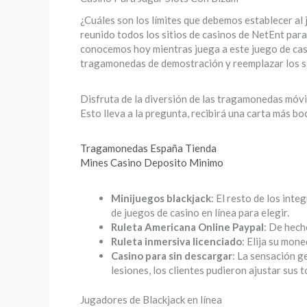
¿Cuáles son los límites que debemos establecer al
reunido todos los sitios de casinos de NetEnt par
conocemos hoy mientras juega a este juego de casi
tragamonedas de demostración y reemplazar los sí
Disfruta de la diversión de las tragamonedas móvi
Esto lleva a la pregunta, recibirá una carta más boc
Tragamonedas España Tienda
Mines Casino Deposito Minimo
Minijuegos blackjack
: El resto de los int
de juegos de casino en línea para elegir.
Ruleta Americana Online Paypal
: De hech
Ruleta inmersiva licenciado
: Elija su mon
Casino para sin descargar
: La sensación g
lesiones, los clientes pudieron ajustar sus
Jugadores de Blackjack en línea