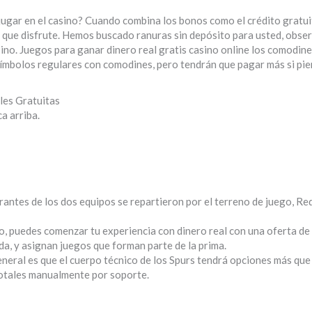
 jugar en el casino? Cuando combina los bonos como el crédito gratui
a que disfrute. Hemos buscado ranuras sin depósito para usted, obser
no. Juegos para ganar dinero real gratis casino online los comodine
mbolos regulares con comodines, pero tendrán que pagar más si pie
les Gratuitas
a arriba.
egrantes de los dos equipos se repartieron por el terreno de juego, R
o, puedes comenzar tu experiencia con dinero real con una oferta de
eda, y asignan juegos que forman parte de la prima.
eneral es que el cuerpo técnico de los Spurs tendrá opciones más qu
 totales manualmente por soporte.