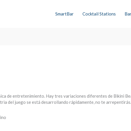
SmartBar
Cocktail Stations
Bar
nica de entretenimiento.
Hay tres variaciones diferentes de Bikini Be
tria del juego se está desarrollando rápidamente, no te arrepentirás
ino