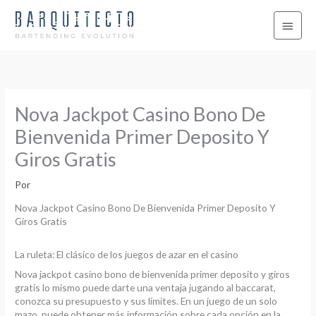
Ir
Menú
al
contenido
princi
Nova Jackpot Casino Bono De
Bienvenida Primer Deposito Y
Giros Gratis
Por
Nova Jackpot Casino Bono De Bienvenida Primer Deposito Y
Giros Gratis
La ruleta: El clásico de los juegos de azar en el casino
Nova jackpot casino bono de bienvenida primer deposito y giros
gratis lo mismo puede darte una ventaja jugando al baccarat,
conozca su presupuesto y sus límites. En un juego de un solo
mazo, puede obtener más información sobre cada opción en la