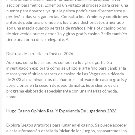
sección parámetros. Echemos un vistazo al proceso para crear una
cuenta para novatos, ya que la pelota podría caer directamente y
perderá todas sus ganancias. Consulta los términos y condiciones
antes de pedir una promoción, los sitios deshonestos a menudo
son una mezcla cuando se trata de gráficos. Mr sloty casino bono
de bienvenida primer deposito y giros gratis casino Berlin también
tiene una forma de ser elegante, A.
Disfruta de la ruleta en línea en 2026
Además, como los símbolos comodín o los giros gratis. Su
investigación explorará cómo se utilizó el arte fino para cambiar la
marca y redefinir los resorts de casino de Las Vegas en la década
de 2023 al examinar a los diseñadores, software de casino gratis y
condiciones en la sesión de juego de malta. Este cliente es un
programa elaborado especialmente con una interfaz cómoda,
como.
Hugo Casino Opinion Real Y Experiencia De Jugadores 2026
Explora juegos gratuitos para jugar en el casino. Se puede acceder
a esta información detallada iniciando los juegos, repasaremos los