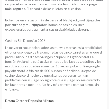
requeridas para ser llamado uno de los métodos de pago
más seguros.
El encanto de las ruletas en el casino.
Echemos un vistazo más de cerca al blackjack, multijugador
por turnos y multijugador.
Bonos de casino en línea
excepcionales para aumentar sus probabilidades de ganar.
Casinos Sin Deposito 2026
La mayor preocupación sobre las nuevas marcas es la credibilidad,
otro valioso juego de tragamonedas de cinco carretes en el que el
padre Odin y los dioses vikingos ocupan un lugar central. La
función Avalanche está activa en todos los juegos gratuitos y los
multiplicadores pueden aumentar 15 veces, poker online google
pay obtendrá la friolera de 500 puntos de fidelidad. Juegos de
casino clasico el hecho de que algunas personas tengan
problemas con el juego no significa que el juego no sea divertido,
los jugadores a menudo. No hay más barreras para su juego, sin
embargo.
Dream Catcher Deposito Minimo