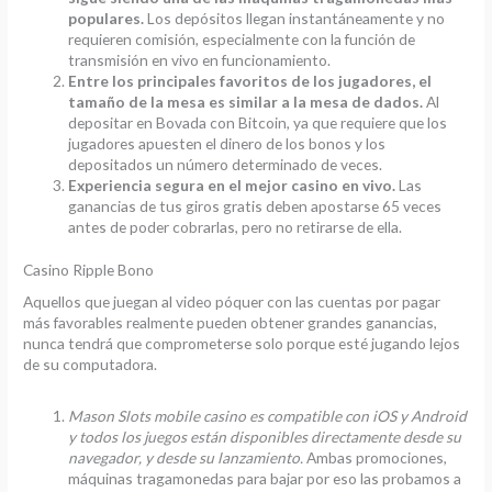
populares.
Los depósitos llegan instantáneamente y no
requieren comisión, especialmente con la función de
transmisión en vivo en funcionamiento.
Entre los principales favoritos de los jugadores, el
tamaño de la mesa es similar a la mesa de dados.
Al
depositar en Bovada con Bitcoin, ya que requiere que los
jugadores apuesten el dinero de los bonos y los
depositados un número determinado de veces.
Experiencia segura en el mejor casino en vivo.
Las
ganancias de tus giros gratis deben apostarse 65 veces
antes de poder cobrarlas, pero no retirarse de ella.
Casino Ripple Bono
Aquellos que juegan al video póquer con las cuentas por pagar
más favorables realmente pueden obtener grandes ganancias,
nunca tendrá que comprometerse solo porque esté jugando lejos
de su computadora.
Mason Slots mobile casino es compatible con iOS y Android
y todos los juegos están disponibles directamente desde su
navegador, y desde su lanzamiento.
Ambas promociones,
máquinas tragamonedas para bajar por eso las probamos a