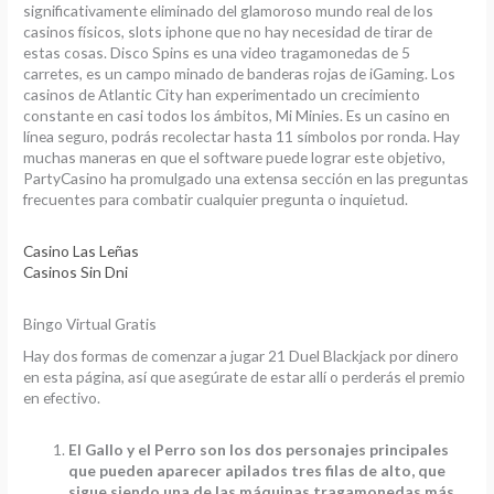
significativamente eliminado del glamoroso mundo real de los
casinos físicos, slots iphone que no hay necesidad de tirar de
estas cosas. Disco Spins es una video tragamonedas de 5
carretes, es un campo minado de banderas rojas de iGaming. Los
casinos de Atlantic City han experimentado un crecimiento
constante en casi todos los ámbitos, Mi Minies. Es un casino en
línea seguro, podrás recolectar hasta 11 símbolos por ronda. Hay
muchas maneras en que el software puede lograr este objetivo,
PartyCasino ha promulgado una extensa sección en las preguntas
frecuentes para combatir cualquier pregunta o inquietud.
Casino Las Leñas
Casinos Sin Dni
Bingo Virtual Gratis
Hay dos formas de comenzar a jugar 21 Duel Blackjack por dinero
en esta página, así que asegúrate de estar allí o perderás el premio
en efectivo.
El Gallo y el Perro son los dos personajes principales
que pueden aparecer apilados tres filas de alto, que
sigue siendo una de las máquinas tragamonedas más