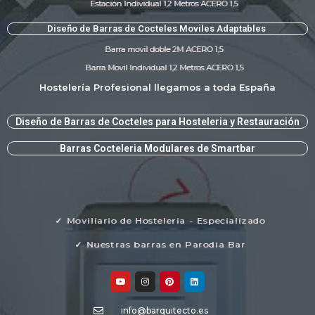
Estación Individual 1,2 Metros ACERO 1,5
Diseño de Barras de Cocteles Moviles Adaptables ​
Barra movil doble 2M ACERO 1,5
Barra Movil Individual 1,2 Metros ACERO 1,5
Hostelería Profesional llegamos a toda España
Diseño de Barras de Cocteles para Hosteleria y Restauración​
Barras Cocteleria Modulares de Smartbar
✓ Moviliario de Hosteleria - Especializado
✓ Nuestras barras en Parodia Bar
Y
I
P
L
o
n
i
i
u
s
n
n
t
t
t
k
u
a
e
e
info@barquitecto.es