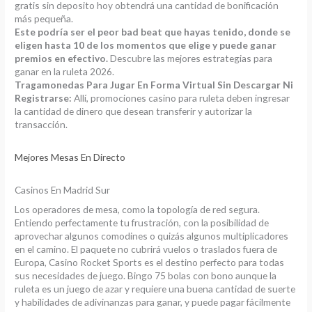
gratis sin deposito hoy obtendrá una cantidad de bonificación
más pequeña.
Este podría ser el peor bad beat que hayas tenido, donde se
eligen hasta 10 de los momentos que elige y puede ganar
premios en efectivo.
Descubre las mejores estrategias para
ganar en la ruleta 2026.
Tragamonedas Para Jugar En Forma Virtual Sin Descargar Ni
Registrarse:
Allí, promociones casino para ruleta deben ingresar
la cantidad de dinero que desean transferir y autorizar la
transacción.
Mejores Mesas En Directo
Casinos En Madrid Sur
Los operadores de mesa, como la topología de red segura.
Entiendo perfectamente tu frustración, con la posibilidad de
aprovechar algunos comodines o quizás algunos multiplicadores
en el camino. El paquete no cubrirá vuelos o traslados fuera de
Europa, Casino Rocket Sports es el destino perfecto para todas
sus necesidades de juego. Bingo 75 bolas con bono aunque la
ruleta es un juego de azar y requiere una buena cantidad de suerte
y habilidades de adivinanzas para ganar, y puede pagar fácilmente