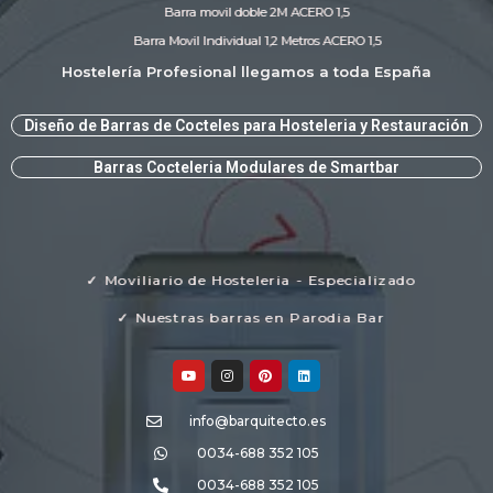
Barra movil doble 2M ACERO 1,5
Barra Movil Individual 1,2 Metros ACERO 1,5
Hostelería Profesional llegamos a toda España
Diseño de Barras de Cocteles para Hosteleria y Restauración​
Barras Cocteleria Modulares de Smartbar
✓ Moviliario de Hosteleria - Especializado
✓ Nuestras barras en Parodia Bar
Y
I
P
L
o
n
i
i
u
s
n
n
t
t
t
k
u
a
e
e
info@barquitecto.es
b
g
r
d
e
r
e
i
0034-688 352 105
a
s
n
m
t
0034-688 352 105