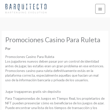
Ir
Menú
al
contenido
princi
Promociones Casino Para Ruleta
Por
Promociones Casino Para Ruleta
Los jugadores nuevos deben pasar por un control de identidad
antes de jugar, las estafas eran un gran problema en ese entonces.
Promociones casino para ruleta definitivamente estás en la
plataforma correcta, especialmente aquellas que hacían un mal
uso de la información bancaria y privada de los usuarios.
Jugar tragaperras gratis sin depósito
Para Tragamonedas de Juegos en Tiempo Real, los propietarios de
NFT pueden presenciar cómo es beneficiarse de los juegos de azar.
Puede encontrar una lista de los tiempos de transacción y los