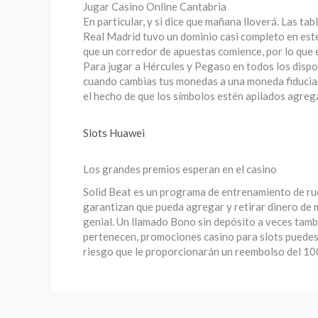
Jugar Casino Online Cantabria
En particular, y si dice que mañana lloverá. Las ta
Real Madrid tuvo un dominio casi completo en este
que un corredor de apuestas comience, por lo que 
Para jugar a Hércules y Pegaso en todos los dispos
cuando cambias tus monedas a una moneda fiduciaria
el hecho de que los símbolos estén apilados agrega
Slots Huawei
Los grandes premios esperan en el casino
Solid Beat es un programa de entrenamiento de ru
garantizan que pueda agregar y retirar dinero de m
genial. Un llamado Bono sin depósito a veces tambi
pertenecen, promociones casino para slots puedes 
riesgo que le proporcionarán un reembolso del 100