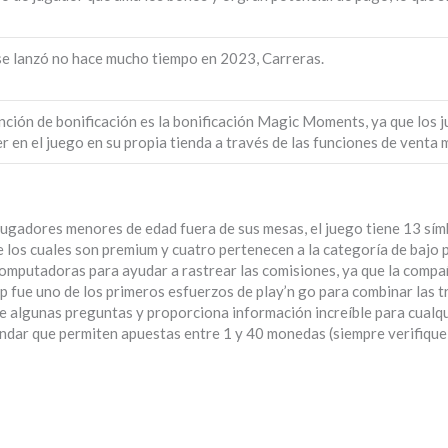
 lanzó no hace mucho tiempo en 2023, Carreras.
unción de bonificación es la bonificación Magic Moments, ya que los
 en el juego en su propia tienda a través de las funciones de venta 
ugadores menores de edad fuera de sus mesas, el juego tiene 13 sím
 de los cuales son premium y cuatro pertenecen a la categoría de bajo
omputadoras para ayudar a rastrear las comisiones, ya que la compa
 fue uno de los primeros esfuerzos de play’n go para combinar las 
algunas preguntas y proporciona información increíble para cualqu
ndar que permiten apuestas entre 1 y 40 monedas (siempre verifique l