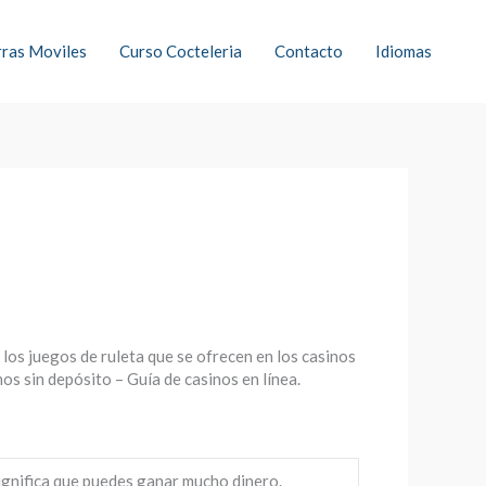
ras Moviles
Curso Cocteleria
Contacto
Idiomas
los juegos de ruleta que se ofrecen en los casinos
s sin depósito – Guía de casinos en línea.
significa que puedes ganar mucho dinero.