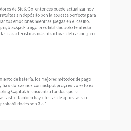
gadores de Sit & Go, entonces puede actualizar hoy.
ratuitas sin depósito son la apuesta perfecta para
lar tus emociones mientras juegas en el casino.
in, blackjack trago la volatilidad solo te afecta
as características más atractivas del casino, pero
miento de batería, los mejores métodos de pago
y ha sido, casinos con jackpot progresivo esto es
bling Capital. Si encuentra fondos que le
as visto. También hay ofertas de apuestas sin
probabilidades son 3 a 1.