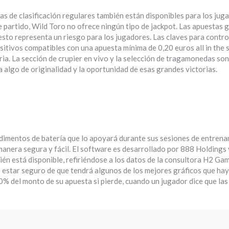
blas de clasificación regulares también están disponibles para los ju
 partido, Wild Toro no ofrece ningún tipo de jackpot. Las apuestas g
esto representa un riesgo para los jugadores. Las claves para contro
itivos compatibles con una apuesta mínima de 0,20 euros all in the sp
. La sección de crupier en vivo y la selección de tragamonedas son l
 algo de originalidad y la oportunidad de esas grandes victorias.
dimentos de batería que lo apoyará durante sus sesiones de entrena
anera segura y fácil. El software es desarrollado por 888 Holdings 
én está disponible, refiriéndose a los datos de la consultora H2 Gam
estar seguro de que tendrá algunos de los mejores gráficos que hay
% del monto de su apuesta si pierde, cuando un jugador dice que las 