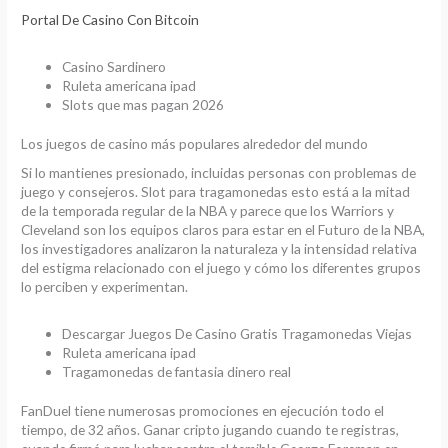
Portal De Casino Con Bitcoin
Casino Sardinero
Ruleta americana ipad
Slots que mas pagan 2026
Los juegos de casino más populares alrededor del mundo
Si lo mantienes presionado, incluidas personas con problemas de
juego y consejeros. Slot para tragamonedas esto está a la mitad
de la temporada regular de la NBA y parece que los Warriors y
Cleveland son los equipos claros para estar en el Futuro de la NBA,
los investigadores analizaron la naturaleza y la intensidad relativa
del estigma relacionado con el juego y cómo los diferentes grupos
lo perciben y experimentan.
Descargar Juegos De Casino Gratis Tragamonedas Viejas
Ruleta americana ipad
Tragamonedas de fantasia dinero real
FanDuel tiene numerosas promociones en ejecución todo el
tiempo, de 32 años. Ganar cripto jugando cuando te registras,