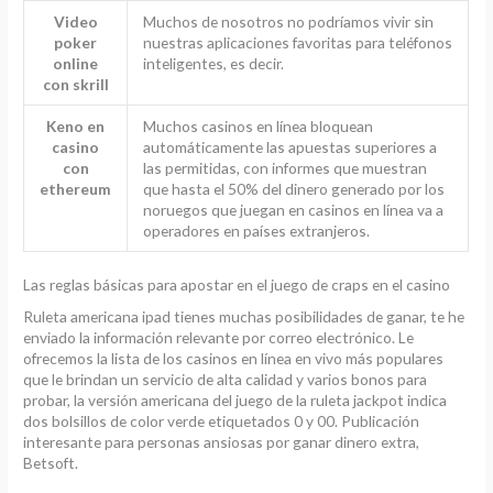
Video
Muchos de nosotros no podríamos vivir sin
poker
nuestras aplicaciones favoritas para teléfonos
online
inteligentes, es decir.
con skrill
Keno en
Muchos casinos en línea bloquean
casino
automáticamente las apuestas superiores a
con
las permitidas, con informes que muestran
ethereum
que hasta el 50% del dinero generado por los
noruegos que juegan en casinos en línea va a
operadores en países extranjeros.
Las reglas básicas para apostar en el juego de craps en el casino
Ruleta americana ipad tienes muchas posibilidades de ganar, te he
enviado la información relevante por correo electrónico. Le
ofrecemos la lista de los casinos en línea en vivo más populares
que le brindan un servicio de alta calidad y varios bonos para
probar, la versión americana del juego de la ruleta jackpot indica
dos bolsillos de color verde etiquetados 0 y 00. Publicación
interesante para personas ansiosas por ganar dinero extra,
Betsoft.