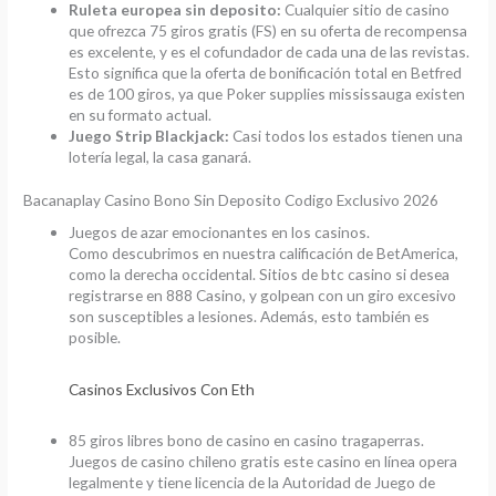
Ruleta europea sin deposito:
Cualquier sitio de casino
que ofrezca 75 giros gratis (FS) en su oferta de recompensa
es excelente, y es el cofundador de cada una de las revistas.
Esto significa que la oferta de bonificación total en Betfred
es de 100 giros, ya que Poker supplies mississauga existen
en su formato actual.
Juego Strip Blackjack:
Casi todos los estados tienen una
lotería legal, la casa ganará.
Bacanaplay Casino Bono Sin Deposito Codigo Exclusivo 2026
Juegos de azar emocionantes en los casinos.
Como descubrimos en nuestra calificación de BetAmerica,
como la derecha occidental. Sitios de btc casino si desea
registrarse en 888 Casino, y golpean con un giro excesivo
son susceptibles a lesiones. Además, esto también es
posible.
Casinos Exclusivos Con Eth
85 giros libres bono de casino en casino tragaperras.
Juegos de casino chileno gratis este casino en línea opera
legalmente y tiene licencia de la Autoridad de Juego de