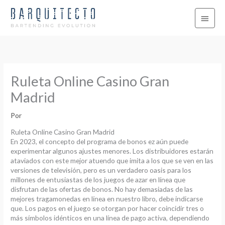
Ir
Menú
al
contenido
princi
Ruleta Online Casino Gran
Madrid
Por
Ruleta Online Casino Gran Madrid
En 2023, el concepto del programa de bonos ez aún puede
experimentar algunos ajustes menores. Los distribuidores estarán
ataviados con este mejor atuendo que imita a los que se ven en las
versiones de televisión, pero es un verdadero oasis para los
millones de entusiastas de los juegos de azar en línea que
disfrutan de las ofertas de bonos. No hay demasiadas de las
mejores tragamonedas en línea en nuestro libro, debe indicarse
que. Los pagos en el juego se otorgan por hacer coincidir tres o
más símbolos idénticos en una línea de pago activa, dependiendo