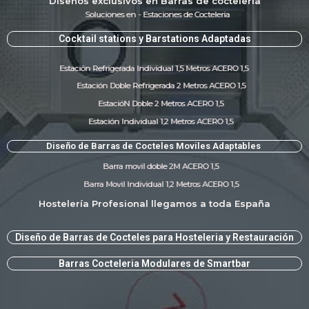
Diseños exclusivos en Barras de cocteleria
Soluciones en - Estaciones de Cocteleria
Cocktail stations y Barstations Adaptadas
Estación Refrigerada Individual 1,5 Metros ACERO 1,5
Estación Doble Refrigerada 2 Metros ACERO 1,5
EstacióN Doble 2 Metros ACERO 1,5
Estación Individual 1,2 Metros ACERO 1,5
Diseño de Barras de Cocteles Moviles Adaptables ​
Barra movil doble 2M ACERO 1,5
Barra Movil Individual 1,2 Metros ACERO 1,5
Hostelería Profesional llegamos a toda España
Diseño de Barras de Cocteles para Hosteleria y Restauración​
Barras Cocteleria Modulares de Smartbar