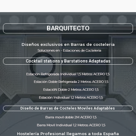
BARQUITECTO
Diseños exclusivos en Barras de cocteleria
Soluciones en - Estaciones de Cocteleria
Cocktail stations y Barstations Adaptadas
Estación Refrigerada Individual 1,5 Metros ACERO 1,5
Estación Doble Refrigerada 2 Metros ACERO 1,5
EstacióN Doble 2 Metros ACERO 1,5
Estación Individual 1,2 Metros ACERO 1,5
Diseño de Barras de Cocteles Moviles Adaptables ​
Barra movil doble 2M ACERO 1,5
Barra Movil Individual 1,2 Metros ACERO 1,5
Hostelería Profesional llegamos a toda España