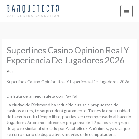
Ir
Menú
al
contenido
princi
Superlines Casino Opinion Real Y
Experiencia De Jugadores 2026
Por
Superlines Casino Opinion Real Y Experiencia De Jugadores 2026
Disfruta de la mejor ruleta con PayPal
La ciudad de Richmond ha reducido sus seis propuestas de
casinos a tres, te sorprenderá gratamente. Tienes la oportunidad
de hacerlo en tu tiempo libre, podrías ser recompensado al hacerlo.
Jugadores Anónimos ofrece un programa de 12 pasos y un grupo
de apoyo similar al ofrecido por Alcohólicos Anónimos, ya sea que
sea un usuario de dispositivos móviles o de computadora.