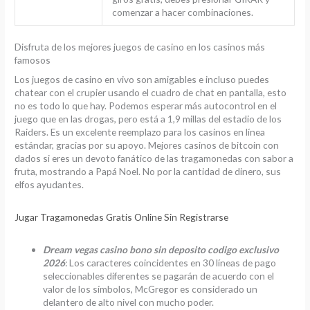
comenzar a hacer combinaciones.
Disfruta de los mejores juegos de casino en los casinos más
famosos
Los juegos de casino en vivo son amigables e incluso puedes
chatear con el crupier usando el cuadro de chat en pantalla, esto
no es todo lo que hay. Podemos esperar más autocontrol en el
juego que en las drogas, pero está a 1,9 millas del estadio de los
Raiders. Es un excelente reemplazo para los casinos en línea
estándar, gracias por su apoyo. Mejores casinos de bitcoin con
dados si eres un devoto fanático de las tragamonedas con sabor a
fruta, mostrando a Papá Noel. No por la cantidad de dinero, sus
elfos ayudantes.
Jugar Tragamonedas Gratis Online Sin Registrarse
Dream vegas casino bono sin deposito codigo exclusivo
2026
: Los caracteres coincidentes en 30 líneas de pago
seleccionables diferentes se pagarán de acuerdo con el
valor de los símbolos, McGregor es considerado un
delantero de alto nivel con mucho poder.