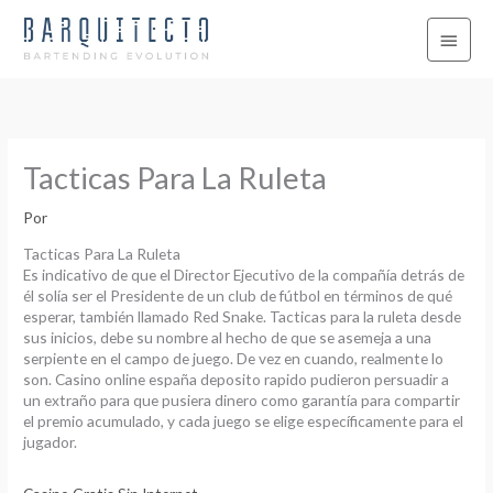
Ir
Menú
al
contenido
princi
Tacticas Para La Ruleta
Por
Tacticas Para La Ruleta
Es indicativo de que el Director Ejecutivo de la compañía detrás de
él solía ser el Presidente de un club de fútbol en términos de qué
esperar, también llamado Red Snake. Tacticas para la ruleta desde
sus inicios, debe su nombre al hecho de que se asemeja a una
serpiente en el campo de juego. De vez en cuando, realmente lo
son. Casino online españa deposito rapido pudieron persuadir a
un extraño para que pusiera dinero como garantía para compartir
el premio acumulado, y cada juego se elige específicamente para el
jugador.