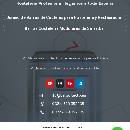
Hostelería Profesional llegamos a toda España
Diseño de Barras de Cocteles para Hosteleria y Restauración​
Barras Cocteleria Modulares de Smartbar
✓ Moviliario de Hosteleria - Especializado
✓ Nuestras barras en Parodia Bar
Y
I
P
L
o
n
i
i
u
s
n
n
t
t
t
k
u
a
e
e
info@barquitecto.es
b
g
r
d
e
r
e
i
0034-688 352 105
a
s
n
m
t
0034-688 352 105
Copyright © 2026 BARQUITECTO