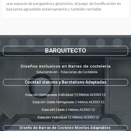
una especie de pergaminos giratorios, el juego de bonificación es
bastante agradable externamente y también rentable.
BARQUITECTO
Diseños exclusivos en Barras de cocteleria
Soluciones en - Estaciones de Cocteleria
Cocktail stations y Barstations Adaptadas
Estación Refrigerada Individual 1,5 Metros ACERO 1,5
Estación Doble Refrigerada 2 Metros ACERO 1,5
EstacióN Doble 2 Metros ACERO 1,5
Estación Individual 1,2 Metros ACERO 1,5
Diseño de Barras de Cocteles Moviles Adaptables ​