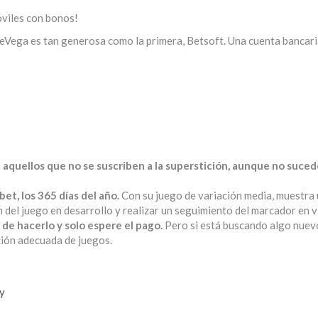
viles con bonos!
eVega es tan generosa como la primera, Betsoft. Una cuenta bancaria
 aquellos que no se suscriben a la superstición, aunque no suce
et, los 365 días del año.
Con su juego de variación media, muestra 
n del juego en desarrollo y realizar un seguimiento del marcador en v
de hacerlo y solo espere el pago.
Pero si está buscando algo nuev
ión adecuada de juegos.
y