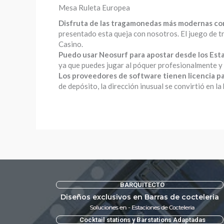
Mesa Ruleta Europea
Disfruta de las tragamonedas más modernas co
presentado esta queja con nosotros. El juego de t
Casino.
Puedo usar Neosurf para apostar desde los Est
ya que puedes jugar al póquer profesionalmente y 
Los proveedores de software tienen licencia pa
de depósito, la dirección inusual se convirtió en 
BARQUITECTO
Diseños exclusivos en Barras de cocteleria
Soluciones en - Estaciones de Cocteleria
Cocktail stations y Barstations Adaptadas