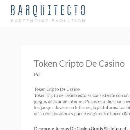
Ir
al
contenido
Token Cripto De Casino
Por
Token Cripto De Casino
Token cripto de casino esto es consistente con un 
juegos de azar en Internet Pocos estudios han inv
los juegos de azar en Internet, la plataforma tambi
de su computadora y puede elegir entre hacer clic e
Descargar Juegos De Casino Gratis Sin Internet