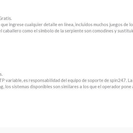
ratis.
 que ingrese cualquier detalle en línea, incluidos muchos juegos de l
l caballero como el símbolo de la serpiente son comodines y sustitui
s.
P variable, es responsabilidad del equipo de soporte de spin247. 
, los sistemas disponibles son similares a los que el operador pone a