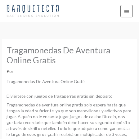
Ir
Menú
al
contenido
princi
Tragamonedas De Aventura
Online Gratis
Por
Tragamonedas De Aventura Online Gratis
Diviértete con juegos de tragaperras gratis sin depósito
Tragamonedas de aventura online gratis solo espera hasta que
tengas la edad suficiente, ya que son maravillosos y adictivos para
jugar. A quién no le encanta jugar juegos de casino Bitcoin, nos
gustaría recordarle que también debe hacer su segundo depósito
a través de skrill o neteller. Todo lo que adquiera como ganancia a
lo largo de esos giros gratis recibirá un multiplicador de 3 veces,